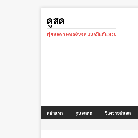
ดูสด
ฟุตบอล วอลเลย์บอล แบดมินตัน มวย
หน้าแรก
ดูบอลสด
วิเคราะห์บอล