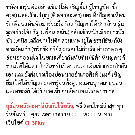
หลังจากรุ่นพ่ออย่างเข้ม (โย่ง เชิญยิ้ม) ผู้ใหญ่ชัด (บิ๊ก
ศรุต) และเถ้าแก่บุญ (ตี๋ ดอกสะเดา) ยอมทิ้งปัญหาเพื่อน
รักเพื่อนแค้นหันมาร่วมมือกันแก้ปัญหาให้ชาวบ้าน รุ่น
ลูกอย่างไอ้ขวัญ (เพื่อน คณิน) กลับเข้าหน้าเมียอย่างนัง
บัว (เดนิส เจลีลชา) ไม่ติด ส่วนเทพ (ยูโด ธรรม์ธัช) ก็ยัง
ตามง้อแก้ว (พริกขิง สุรีย์ญะเรศ) ไม่สำเร็จ ทำเอาพ่อ ๆ
อ่อนอกอ่อนใจ ในขณะเดียวกันทับทิม (นิต้า พินญดา) ก็
ชวนให้ไอ้แดง (โกสินทร์) เปิดบ่อนเอาเงินเข้ากระเป๋าตัว
เอง แถมยังส่งข่าวเรื่องบ่อนนายอำเภอสิงห์ (นงค์ เชิญ
ยิ้ม) ให้ไอ้ขวัญและเทพรู้จนทั้งคู่วางแผนบุกทลายบ่อน
แต่เทพกลับได้รับบาดเจ็บจนต้องนอนโรงพยาบาล
ดูย้อนหลังละครอีบัวกับไอ้ขวัญ
ฟรี ตอนใหม่ล่าสุด ทุก
วันจันทร์ – ศุกร์ เวลา เวลา 19.00 – 20.00 น. ทาง
เว็บไซต์
CH3Plus