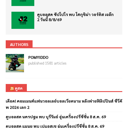
ดูบอลสด ซัปโปโร พบ โตกุชิม่า วอร์ทิส เจลีก
2 วันนี้ 8/8/69
AUTHORS
POMYIDDO
published 1581 articles
ดูสด
เดือด! คอมเมนต์แฟนวอลเลย์บอลเวียดนาม หลังพ่ายฟิลิปปินส์ ซีวีคั
พ 2026 เลก 2
ดูบอลสด นครปฐม พบ บุรีรัมย์ อุ่นเครื่องปรีซีซั่น 8 ส.ค. 69
ดูบอลสด แมนยู พบ เปแอสเช อุ่นเครื่องปรีซีซั่น 8 ส.ค. 69