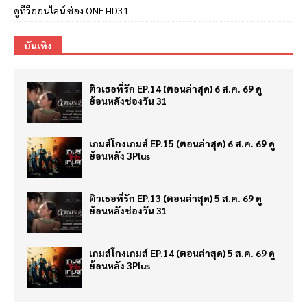
ดูทีวีออนไลน์ ช่อง ONE HD31
บันเทิง
ติวเธอที่รัก EP.14 (ตอนล่าสุด) 6 ส.ค. 69 ดู
ย้อนหลังช่องวัน 31
เกมส์โกงเกมส์ EP.15 (ตอนล่าสุด) 6 ส.ค. 69 ดู
ย้อนหลัง 3Plus
ติวเธอที่รัก EP.13 (ตอนล่าสุด) 5 ส.ค. 69 ดู
ย้อนหลังช่องวัน 31
เกมส์โกงเกมส์ EP.14 (ตอนล่าสุด) 5 ส.ค. 69 ดู
ย้อนหลัง 3Plus