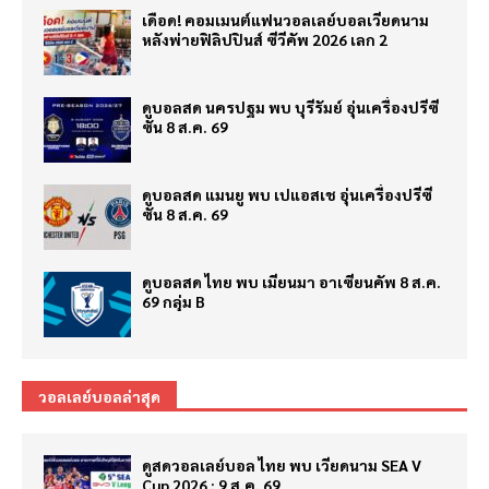
เดือด! คอมเมนต์แฟนวอลเลย์บอลเวียดนาม
หลังพ่ายฟิลิปปินส์ ซีวีคัพ 2026 เลก 2
ดูบอลสด นครปฐม พบ บุรีรัมย์ อุ่นเครื่องปรีซี
ซั่น 8 ส.ค. 69
ดูบอลสด แมนยู พบ เปแอสเช อุ่นเครื่องปรีซี
ซั่น 8 ส.ค. 69
ดูบอลสด ไทย พบ เมียนมา อาเซียนคัพ 8 ส.ค.
69 กลุ่ม B
วอลเลย์บอลล่าสุด
ดูสดวอลเลย์บอล ไทย พบ เวียดนาม SEA V
Cup 2026 : 9 ส.ค. 69