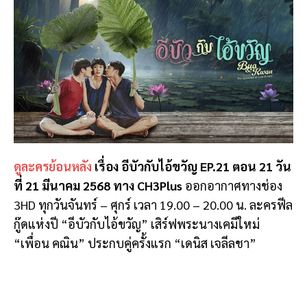
ดูละครย้อนหลัง
เรื่อง อีบัวกับไอ้ขวัญ EP.21 ตอน 21 วัน
ที่ 21 มีนาคม 2568 ทาง CH3Plus
ออกอากาศทางช่อง
3HD ทุกวันจันทร์ – ศุกร์ เวลา 19.00 – 20.00 น. ละครฟีล
กู๊ดแห่งปี “อีบัวกับไอ้ขวัญ” เสิร์ฟพระนางเคมีใหม่
“เพื่อน คณิน” ประกบคู่ครั้งแรก “เดนิส เจลีลชา”