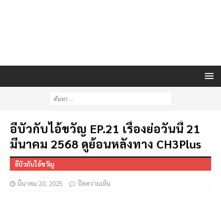
อีบัวกับไอ้ขวัญ EP.21 เรื่องย่อวันนี้ 21
มีนาคม 2568 ดูย้อนหลังทาง CH3Plus
อีบัวกับไอ้ขวัญ
มีนาคม 20, 2025
ปิดความเห็น