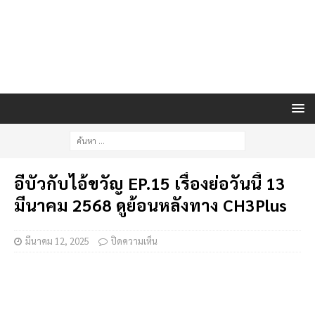
อีบัวกับไอ้ขวัญ EP.15 เรื่องย่อวันนี้ 13
มีนาคม 2568 ดูย้อนหลังทาง CH3Plus
มีนาคม 12, 2025
ปิดความเห็น