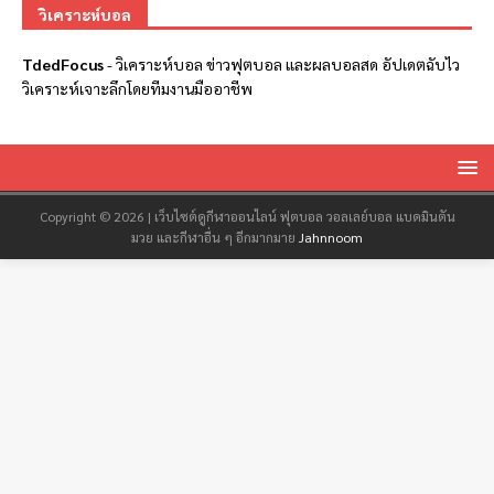
วิเคราะห์บอล
TdedFocus
-
วิเคราะห์บอล
ข่าวฟุตบอล และผลบอลสด อัปเดตฉับไว
วิเคราะห์เจาะลึกโดยทีมงานมืออาชีพ
Copyright © 2026 | เว็บไซต์ดูกีฬาออนไลน์ ฟุตบอล วอลเลย์บอล แบดมินตัน
มวย และกีฬาอื่น ๆ อีกมากมาย
Jahnnoom