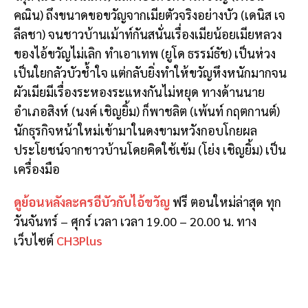
คณิน) ถึงขนาดขอขวัญจากเมียตัวจริงอย่างบัว (เดนิส เจ
ลีลชา) จนชาวบ้านเม้าท์กันสนั่นเรื่องเมียน้อยเมียหลวง
ของไอ้ขวัญไม่เลิก ทำเอาเทพ (ยูโด ธรรม์ธัช) เป็นห่วง
เป็นใยกลัวบัวช้ำใจ แต่กลับยิ่งทำให้ขวัญหึงหนักมากจน
ผัวเมียมีเรื่องระหองระแหงกันไม่หยุด ทางด้านนาย
อำเภอสิงห์ (นงค์ เชิญยิ้ม) ก็พาชลิต (เพ้นท์ กฤตกานต์)
นักธุรกิจหน้าใหม่เข้ามาในดงขามหวังกอบโกยผล
ประโยชน์จากชาวบ้านโดยคิดใช้เข้ม (โย่ง เชิญยิ้ม) เป็น
เครื่องมือ
ดูย้อนหลังละครอีบัวกับไอ้ขวัญ
ฟรี ตอนใหม่ล่าสุด ทุก
วันจันทร์ – ศุกร์ เวลา เวลา 19.00 – 20.00 น. ทาง
เว็บไซต์
CH3Plus