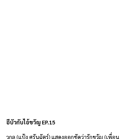
อีบัวกับไอ้ขวัญ EP.15
วกุล (แป้ง ศรันฉัตร์) แสดงออกชัดว่ารักขวัญ (เพื่อน