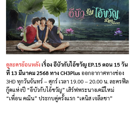
ดูละครย้อนหลัง
เรื่อง อีบัวกับไอ้ขวัญ EP.15 ตอน 15 วัน
ที่ 13 มีนาคม 2568 ทาง CH3Plus
ออกอากาศทางช่อง
3HD ทุกวันจันทร์ – ศุกร์ เวลา 19.00 – 20.00 น. ละครฟีล
กู๊ดแห่งปี “อีบัวกับไอ้ขวัญ” เสิร์ฟพระนางเคมีใหม่
“เพื่อน คณิน” ประกบคู่ครั้งแรก “เดนิส เจลีลชา”