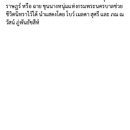
ราษฎร์ หรือ ฉาย ขุนนางหนุ่มแห่งกรมพระนครบาลช่วย
ชีวิตนิทราไว้ได้ นำแสดงโดย โบว์ เมลดา สุศรี และ ภณ ณ
วัสน์ ภู่พันธัชสีห์