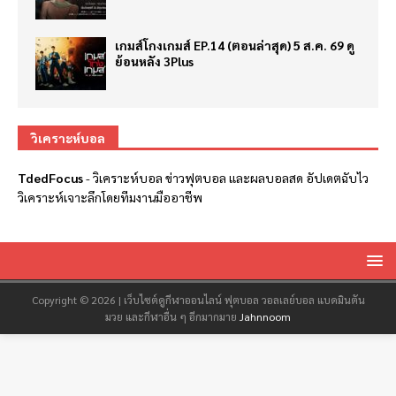
เกมส์โกงเกมส์ EP.14 (ตอนล่าสุด) 5 ส.ค. 69 ดู
ย้อนหลัง 3Plus
วิเคราะห์บอล
TdedFocus
-
วิเคราะห์บอล
ข่าวฟุตบอล และผลบอลสด อัปเดตฉับไว
วิเคราะห์เจาะลึกโดยทีมงานมืออาชีพ
Copyright © 2026 | เว็บไซต์ดูกีฬาออนไลน์ ฟุตบอล วอลเลย์บอล แบดมินตัน
มวย และกีฬาอื่น ๆ อีกมากมาย
Jahnnoom