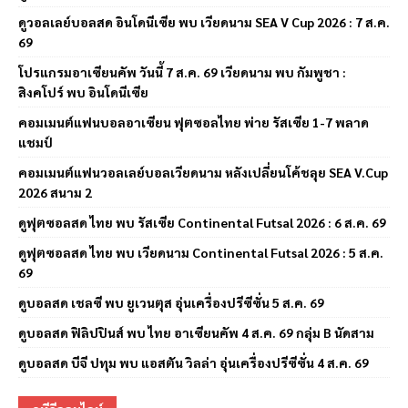
ดูวอลเลย์บอลสด อินโดนีเซีย พบ เวียดนาม SEA V Cup 2026 : 7 ส.ค.
69
โปรแกรมอาเซียนคัพ วันนี้ 7 ส.ค. 69 เวียดนาม พบ กัมพูชา :
สิงคโปร์ พบ อินโดนีเซีย
คอมเมนต์แฟนบอลอาเซียน ฟุตซอลไทย พ่าย รัสเซีย 1-7 พลาด
แชมป์
คอมเมนต์แฟนวอลเลย์บอลเวียดนาม หลังเปลี่ยนโค้ชลุย SEA V.Cup
2026 สนาม 2
ดูฟุตซอลสด ไทย พบ รัสเซีย Continental Futsal 2026 : 6 ส.ค. 69
ดูฟุตซอลสด ไทย พบ เวียดนาม Continental Futsal 2026 : 5 ส.ค.
69
ดูบอลสด เชลซี พบ ยูเวนตุส อุ่นเครื่องปรีซีซั่น 5 ส.ค. 69
ดูบอลสด ฟิลิปปินส์ พบ ไทย อาเซียนคัพ 4 ส.ค. 69 กลุ่ม B นัดสาม
ดูบอลสด บีจี ปทุม พบ แอสตัน วิลล่า อุ่นเครื่องปรีซีซั่น 4 ส.ค. 69