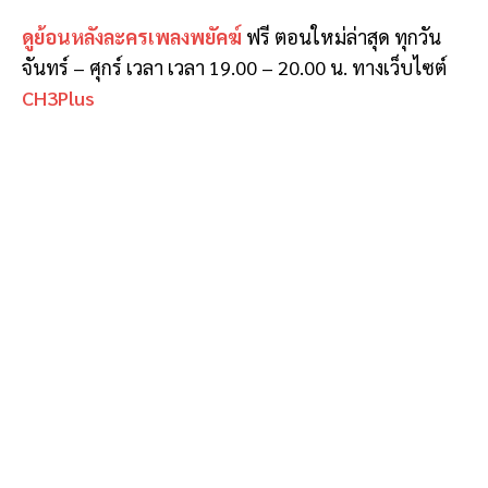
ดูย้อนหลังละครเพลงพยัคฆ์
ฟรี ตอนใหม่ล่าสุด ทุกวัน
จันทร์ – ศุกร์ เวลา เวลา 19.00 – 20.00 น. ทางเว็บไซต์
CH3Plus