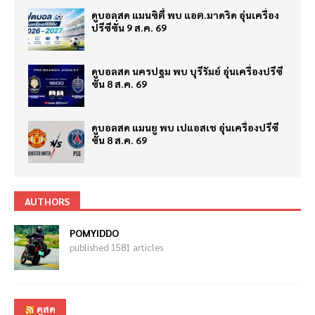
ดูบอลสด แมนซิตี้ พบ แอต.มาดริด อุ่นเครื่อง
ปรีซีซั่น 9 ส.ค. 69
ดูบอลสด นครปฐม พบ บุรีรัมย์ อุ่นเครื่องปรีซี
ซั่น 8 ส.ค. 69
ดูบอลสด แมนยู พบ เปแอสเช อุ่นเครื่องปรีซี
ซั่น 8 ส.ค. 69
AUTHORS
POMYIDDO
published 1581 articles
ดูสด