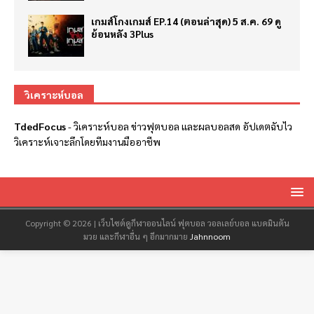
เกมส์โกงเกมส์ EP.14 (ตอนล่าสุด) 5 ส.ค. 69 ดู
ย้อนหลัง 3Plus
วิเคราะห์บอล
TdedFocus
-
วิเคราะห์บอล
ข่าวฟุตบอล และผลบอลสด อัปเดตฉับไว
วิเคราะห์เจาะลึกโดยทีมงานมืออาชีพ
Copyright © 2026 | เว็บไซต์ดูกีฬาออนไลน์ ฟุตบอล วอลเลย์บอล แบดมินตัน
มวย และกีฬาอื่น ๆ อีกมากมาย
Jahnnoom