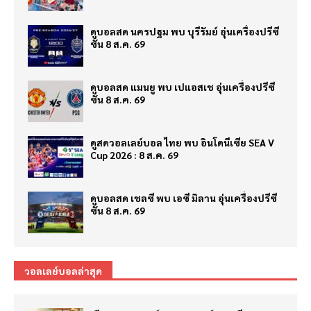
ดูบอลสด นครปฐม พบ บุรีรัมย์ อุ่นเครื่องปรีซี
ซั่น 8 ส.ค. 69
ดูบอลสด แมนยู พบ เปแอสเช อุ่นเครื่องปรีซี
ซั่น 8 ส.ค. 69
ดูสดวอลเลย์บอล ไทย พบ อินโดนีเซีย SEA V
Cup 2026 : 8 ส.ค. 69
ดูบอลสด เชลซี พบ เอซี มิลาน อุ่นเครื่องปรีซี
ซั่น 8 ส.ค. 69
วอลเลย์บอลล่าสุด