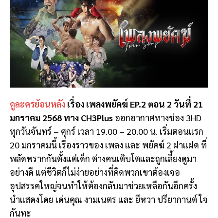
ดูละครย้อนหลัง
เรื่อง เพลงพยัคฆ์ EP.2 ตอน 2 วันที่ 21
มกราคม 2568 ทาง CH3Plus
ออกอากาศทางช่อง 3HD
ทุกวันจันทร์ – ศุกร์ เวลา 19.00 – 20.00 น. เริ่มตอนแรก
20 มกราคมนี้ เรื่องราวของ เพลง และ พยัคฆ์ 2 ฝาแฝด ที่
พลัดพรากกันตั้งแต่เด็ก ต่างคนเติบโตและถูกเลี้ยงดูมา
อย่างดี แต่ชีวิตก็ไม่ง่ายอย่างที่คิดพวกเขาต้องเจอ
อุปสรรคใหญ่จนทำให้ต้องกลับมาช่วยเหลือกันอีกครั้ง
นำแสดงโดย เด่นคุณ งามเนตร และ ยีหวา ปรียากานต์ ใจ
กันทะ