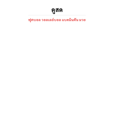
ดูสด
ฟุตบอล วอลเลย์บอล แบดมินตัน มวย