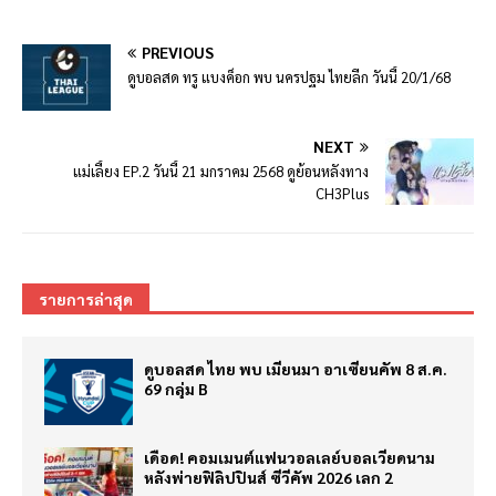
PREVIOUS
ดูบอลสด ทรู แบงค็อก พบ นครปฐม ไทยลีก วันนี้ 20/1/68
NEXT
แม่เลี้ยง EP.2 วันนี้ 21 มกราคม 2568 ดูย้อนหลังทาง
CH3Plus
รายการล่าสุด
ดูบอลสด ไทย พบ เมียนมา อาเซียนคัพ 8 ส.ค.
69 กลุ่ม B
เดือด! คอมเมนต์แฟนวอลเลย์บอลเวียดนาม
หลังพ่ายฟิลิปปินส์ ซีวีคัพ 2026 เลก 2