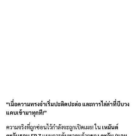
“เมื่อความทรงจำเริ่มปะติดปะต่อ และการไล่ล่าที่บีบวง
แคบเข้ามาทุกที!”
ความจริงที่ถูกซ่อนไว้กำลังจะถูกเปิดเผย! ใน
เหมันต์
ตะวันรอน EP.7
แผนการค้นหาคนร้ายของ
ตะวัน (แจม