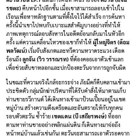
รชตะ)
คืบหน้าไปอีกขั้น เมื่อเขาสามารถลอบเข้าไปใน
เรือนเพื่อหาหลักฐานตามที่ตั้งใจไว้ได้สำเร็จ การค้นหา
ครั้งนี้นำเขาไปพบกับเบาะแสสำคัญบางอย่างที่ทำให้
ภาพเหตุการณ์ลอบสังหารในอดีตย้อนกลับมาในหัวอีก
ครั้ง แต่ความเคลื่อนไหวของเขาก็ทำให้
ผู้ใหญ่จิตร (ต้อม
พลวัฒน์)
เริ่มจับสังเกตและทวีความหวาดระแวง เดือด
ร้อนถึง
ลูกจัน (วิว วรรณรท)
ที่ต้องคอยเอาตัวเข้าแลก
เพื่อช่วยสับขาหลอกและปกป้องตะวันจากการถูกจับผิด
ในขณะที่ความจริงใกล้จะกระจ่าง ภัยมืดก็คืบคลานเข้ามา
ประชิดตัว กลุ่มนักฆ่าปริศนาที่ได้รับคำสั่งให้มาตามเก็บ
ท่านชายรวีกานต์ ได้เดินทางเข้ามาป้วนเปี้ยนอยู่ในเขต
หมู่บ้าน สร้างความตึงเครียดและอันตรายให้กับทุกคน
รอบตัวตะวัน ซ้ำร้าย
เขตแดน (บี เสถียรพงษ์)
ที่ออก
ตามหาท่านชายอย่างพลิกแผ่นดิน ก็เดินทางมาจ่อถึง
หน้าหมู่บ้านแล้วเช่นกัน! ตะวันจะสามารถเอาตัวรอดจาก