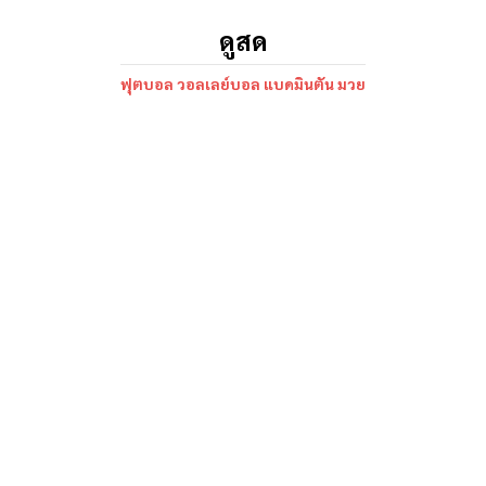
ดูสด
ฟุตบอล วอลเลย์บอล แบดมินตัน มวย