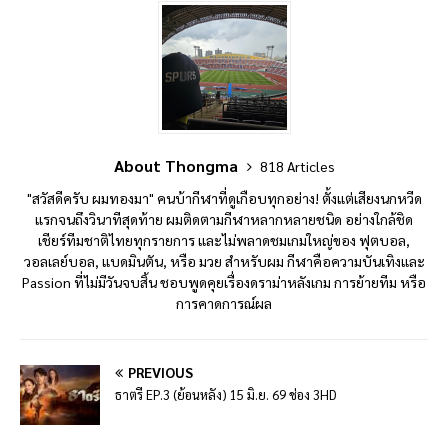
About Thongma
818 Articles
"สวัสดีครับ ผมทองมา" คนบ้ากีฬาที่ดูเกือบทุกอย่าง! ตั้งแต่เสียงนกหวีด
แรกจนถึงวินาทีสุดท้าย ผมติดตามกีฬาหลากหลายชนิด อย่างใกล้ชิด
เชียร์ทีมชาติไทยทุกรายการ และไม่พลาดชมเกมใหญ่ของ ฟุตบอล,
วอลเลย์บอล, แบดมินตัน, หรือ มวย สำหรับผม กีฬาคือความบันเทิงและ
Passion ที่ไม่มีวันจบสิ้น ชอบพูดคุยเรื่องดราม่าหลังเกม การย้ายทีม หรือ
การคาดการณ์ผล
PREVIOUS
ธาตรี EP.3 (ย้อนหลัง) 15 มิ.ย. 69 ช่อง 3HD