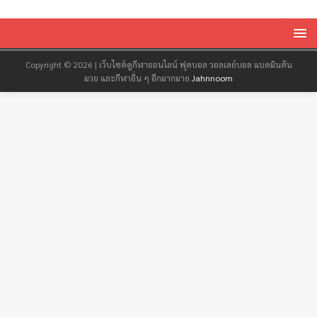
Copyright © 2026 | เว็บไซต์ดูกีฬาออนไลน์ ฟุตบอล วอลเลย์บอล แบดมินตัน
มวย และกีฬาอื่น ๆ อีกมากมาย
Jahnnoom