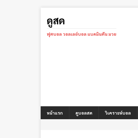
ดูสด
ฟุตบอล วอลเลย์บอล แบดมินตัน มวย
หน้าแรก
ดูบอลสด
วิเคราะห์บอล