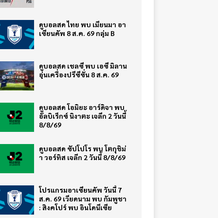
ดูบอลสด ไทย พบ เมียนมา อา
เซียนคัพ 8 ส.ค. 69 กลุ่ม B
ดูบอลสด เชลซี พบ เอซี มิลาน
อุ่นเครื่องปรีซีซั่น 8 ส.ค. 69
ดูบอลสด โอมิยะ อาร์ดิจา พบ
อัลบิเร็กซ์ นิงาตะ เจลีก 2 วันนี้
8/8/69
ดูบอลสด ซัปโปโร พบ โตกุชิม่
า วอร์ทิส เจลีก 2 วันนี้ 8/8/69
โปรแกรมอาเซียนคัพ วันนี้ 7
ส.ค. 69 เวียดนาม พบ กัมพูชา
: สิงคโปร์ พบ อินโดนีเซีย