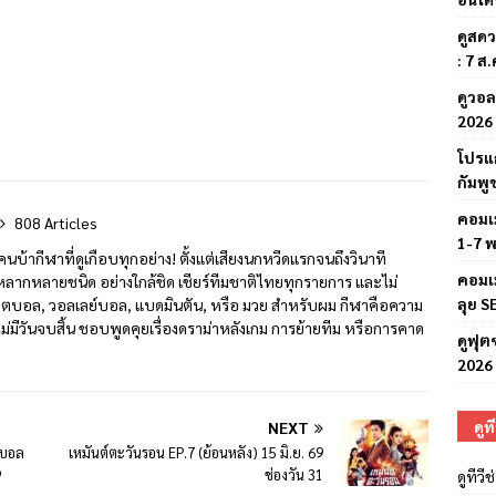
ดูสดว
: 7 ส.
ดูวอล
2026 
โปรแก
กัมพู
คอมเ
808 Articles
1-7 
นบ้ากีฬาที่ดูเกือบทุกอย่าง! ตั้งแต่เสียงนกหวีดแรกจนถึงวินาที
คอมเ
ลากหลายชนิด อย่างใกล้ชิด เชียร์ทีมชาติไทยทุกรายการ และไม่
ลุย S
ตบอล, วอลเลย์บอล, แบดมินตัน, หรือ มวย สำหรับผม กีฬาคือความ
ไม่มีวันจบสิ้น ชอบพูดคุยเรื่องดราม่าหลังเกม การย้ายทีม หรือการคาด
ดูฟุต
2026 
ดูท
NEXT
ตบอล
เหมันต์ตะวันรอน EP.7 (ย้อนหลัง) 15 มิ.ย. 69
9
ช่องวัน 31
ดูทีว