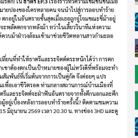
อดมรดก! ใน
ธาตรี EP.3
เรื่องราวทวีความเข้มข้นขึ้นเมื่อ
ี่หมายปองของใครหลายคน จนนำไปสู่การลอบทำร้าย
)
ตกอยู่ในอันตรายขั้นสุดเมื่อเธอถูกจู่โจมขณะขี่ม้าอยู่
บจะพลัดตกจากหลังม้า ทว่าในเสี้ยววินาทีแห่งความ
ด้ควบม้าฝ่าวงล้อมเข้ามาช่วยชีวิตหลานสาวกำมะลอ
เปลี่ยนที่ทำให้ธาตรีและระจิตต์ตระหนักได้ว่า การตก
้พวกเขาต้องตกเป็นเป้าหมายของผู้ไม่หวังดีที่พร้อมจะทำ
มสัมพันธ์ที่เริ่มต้นจากการเป็นคู่กัด จึงค่อยๆ แปร
นเพื่อเอาชีวิตรอด ท่ามกลางสถานการณ์บ้านเมืองที่
ธาตรีและระจิตต์จะฝ่าฟันอันตรายจากทั้งศึกนอกและศึก
ู้อยู่เบื้องหลังการลอบทำร้ายครั้งนี้? ติดตามชมความ
่ 15 มิถุนายน 2569 เวลา 20.30 น. ทางช่อง 3HD และดู