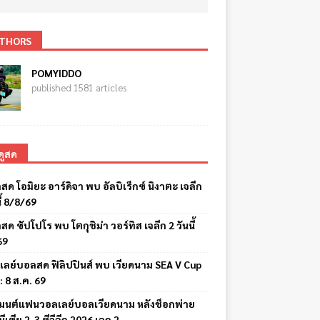
THORS
POMYIDDO
published 1581 articles
ดูสด
สด โอมิยะ อาร์ดิจา พบ อัลบิเร็กซ์ นิงาตะ เจลีก
ี้ 8/8/69
สด ซัปโปโร พบ โตกุชิม่า วอร์ทิส เจลีก 2 วันนี้
69
เลย์บอลสด ฟิลิปปินส์ พบ เวียดนาม SEA V Cup
: 8 ส.ค. 69
มนต์แฟนวอลเลย์บอลเวียดนาม หลังช็อกพ่าย
นีเซีย 2-3 ซีวีลีก 2026 เลก 2