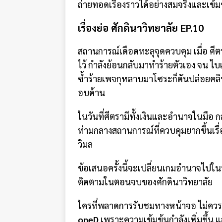
ถ่ายทอดเรื่องราวได้อย่างสมจริงและเข้ม
เรื่องย่อ ศักดินาวิทยาลัย EP.10
สถานการณ์เดือดทะลุจุดควบคุม เมื่อ ศีต
ไว้ กำลังย้อนกลับมาทำร้ายตัวเอง จน ไ
ซ้ำร้ายเพจกุหลาบมาโซระก็ดันปล่อยคลิ
อบด้าน
ในวันที่ศีตรามีทั้งเงินและอำนาจในมือ 
ท่ามกลางสถานการณ์ที่ควบคุมยากขึ้นเรื่
วิมล
ข้อเสนอครั้งนี้จะเปลี่ยนเกมอำนาจไปใน
ติดตามในตอนจบของศักดินาวิทยาลัย
ใครที่พลาดการรับชมทางหน้าจอ ไม่ค
oneD
เพราะความเข้มข้นกำลังเพิ่มขึ้น และศึ