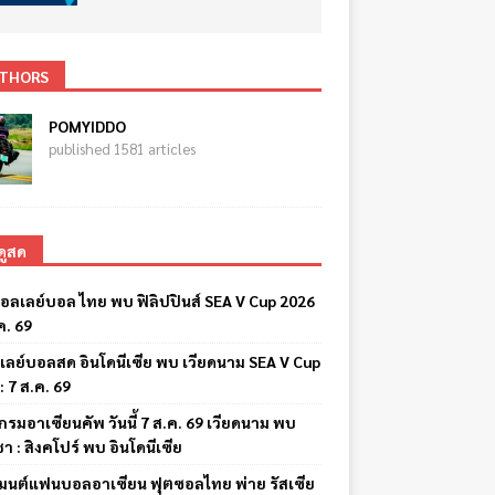
THORS
POMYIDDO
published 1581 articles
ดูสด
อลเลย์บอล ไทย พบ ฟิลิปปินส์ SEA V Cup 2026
ค. 69
เลย์บอลสด อินโดนีเซีย พบ เวียดนาม SEA V Cup
: 7 ส.ค. 69
รมอาเซียนคัพ วันนี้ 7 ส.ค. 69 เวียดนาม พบ
ชา : สิงคโปร์ พบ อินโดนีเซีย
มนต์แฟนบอลอาเซียน ฟุตซอลไทย พ่าย รัสเซีย