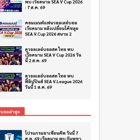
พบ เวียดนาม SEA V Cup 2026
: 7 ส.ค. 69
คอมเมนต์แฟนวอลเลย์บอล
เวียดนาม หลังเปลี่ยนโค้ชลุย
SEA V.Cup 2026 สนาม 2
ดูวอลเลย์บอลสด ไทย พบ
เวียดนาม SEA V Cup 2026 วัน
นี้ 2 ส.ค. 69
ดูวอลเลย์บอลสด ไทย พบ
ฟิลิปปินส์ SEA V.League 2026
วันนี้ 1 ส.ค. 69
ตบอลล่าสุด
โปรแกรมอาเซียนคัพ วันนี้ 7
ส.ค. 69 เวียดนาม พบ กัมพูชา