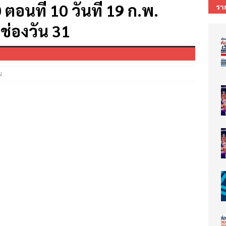
ตอนที่ 10 วันที่ 19 ก.พ.
รา
ช่องวัน 31
น