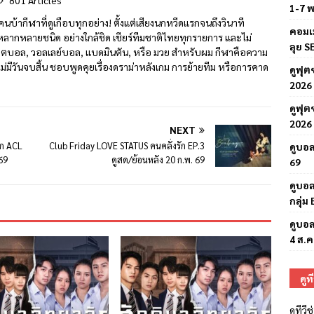
801 Articles
1-7 
นบ้ากีฬาที่ดูเกือบทุกอย่าง! ตั้งแต่เสียงนกหวีดแรกจนถึงวินาที
คอมเ
ลากหลายชนิด อย่างใกล้ชิด เชียร์ทีมชาติไทยทุกรายการ และไม่
ลุย S
ตบอล, วอลเลย์บอล, แบดมินตัน, หรือ มวย สำหรับผม กีฬาคือความ
ไม่มีวันจบสิ้น ชอบพูดคุยเรื่องดราม่าหลังเกม การย้ายทีม หรือการคาด
ดูฟุต
2026 
ดูฟุ
2026 
NEXT
อก ACL
Club Friday LOVE STATUS คนคลั่งรัก EP.3
ดูบอล
 69
ดูสด/ย้อนหลัง 20 ก.พ. 69
69
ดูบอล
กลุ่ม
ดูบอล
4 ส.ค
ดูท
ดูทีว