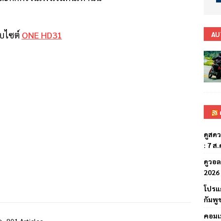
็บไซต์
ONE HD31
AU
ดูสดว
: 7 ส.
ดูวอล
2026 
โปรแก
กัมพู
คอมเ