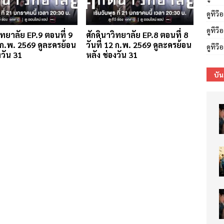
ดูทีว
ดูทีวี
ิทยาลัย EP.9 ตอนที่ 9
ศักดินาวิทยาลัย EP.8 ตอนที่ 8
8 ก.พ. 2569 ดูละครย้อน
วันที่ 12 ก.พ. 2569 ดูละครย้อน
ดูทีว
งวัน 31
หลัง ช่องวัน 31
บัน