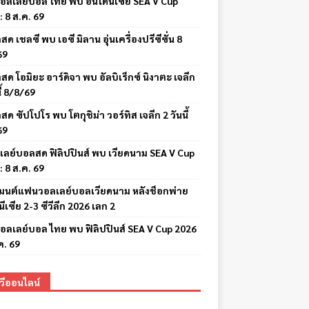
อลเลย์บอล ไทย พบ อินโดนีเซีย SEA V Cup
: 8 ส.ค. 69
สด เชลซี พบ เอซี มิลาน อุ่นเครื่องปรีซีซั่น 8
69
สด โอมิยะ อาร์ดิจา พบ อัลบิเร็กซ์ นิงาตะ เจลีก
ี้ 8/8/69
สด ซัปโปโร พบ โตกุชิม่า วอร์ทิส เจลีก 2 วันนี้
69
เลย์บอลสด ฟิลิปปินส์ พบ เวียดนาม SEA V Cup
: 8 ส.ค. 69
มนต์แฟนวอลเลย์บอลเวียดนาม หลังช็อกพ่าย
นีเซีย 2-3 ซีวีลีก 2026 เลก 2
อลเลย์บอล ไทย พบ ฟิลิปปินส์ SEA V Cup 2026
ค. 69
ีวีออนไลน์