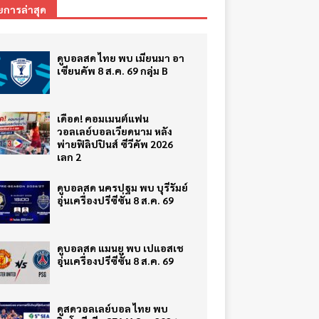
ยการล่าสุด
ดูบอลสด ไทย พบ เมียนมา อา
เซียนคัพ 8 ส.ค. 69 กลุ่ม B
เดือด! คอมเมนต์แฟน
วอลเลย์บอลเวียดนาม หลัง
พ่ายฟิลิปปินส์ ซีวีคัพ 2026
เลก 2
ดูบอลสด นครปฐม พบ บุรีรัมย์
อุ่นเครื่องปรีซีซั่น 8 ส.ค. 69
ดูบอลสด แมนยู พบ เปแอสเช
อุ่นเครื่องปรีซีซั่น 8 ส.ค. 69
ดูสดวอลเลย์บอล ไทย พบ