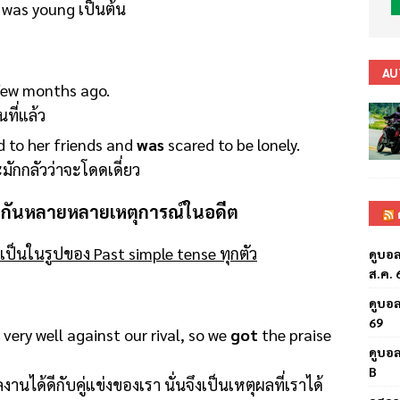
e was young เป็นต้น
AU
few months ago.
ที่แล้ว
 to her friends and
was
scared to be lonely.
ละมักกลัวว่าจะโดดเดี่ยว
ื่องกันหลายหลายเหตุการณ์ในอดีต
งเป็นในรูปของ Past simple tense ทุกตัว
ดูบอล
ส.ค. 
ดูบอล
69
very well against our rival, so we
got
the praise
ดูบอล
B
งานได้ดีกับคู่แข่งของเรา นั่นจึงเป็นเหตุผลที่เราได้