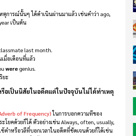
ตุการณ์นั้นๆ ได้ดำเนินผ่านมาแล้ว เช่นคำว่า ago,
year เป็นต้น
s classmate last month.
มื่อเดือนที่แล้ว
ou
were
genius.
ริยะ
รือเป็นนิสัยในอดีตแต่ในปัจจุบันไม่ได้ทำเหตุ
(Adverb of Frequency)
ในการบอกความทีของ
ยคด้วยก็ได้ ตัวอย่างเช่น Always, often, usually,
้คำหรือวลีที่บอกเวลาในอดีตที่ชัดเจนด้วยก็ได้เช่น