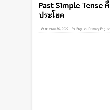
Past Simple Tense คื
ประโยค
มกราคม 30, 2022
English
,
Primary Englis