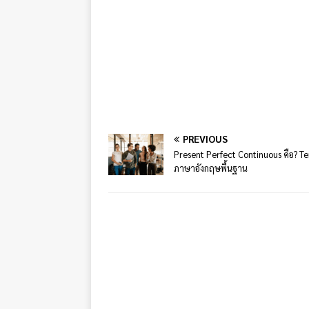
PREVIOUS
Present Perfect Continuous คือ? Te
ภาษาอังกฤษพื้นฐาน