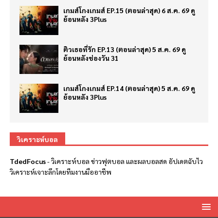
เกมส์โกงเกมส์ EP.15 (ตอนล่าสุด) 6 ส.ค. 69 ดู
ย้อนหลัง 3Plus
ติวเธอที่รัก EP.13 (ตอนล่าสุด) 5 ส.ค. 69 ดู
ย้อนหลังช่องวัน 31
เกมส์โกงเกมส์ EP.14 (ตอนล่าสุด) 5 ส.ค. 69 ดู
ย้อนหลัง 3Plus
วิเคราะห์บอล
TdedFocus
-
วิเคราะห์บอล
ข่าวฟุตบอล และผลบอลสด อัปเดตฉับไว
วิเคราะห์เจาะลึกโดยทีมงานมืออาชีพ