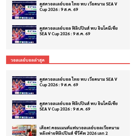
ดูสดวอลเลย์บอล ไทย พบ เวียดนาม SEA V
Cup 2026 : 9 ส.ค. 69
ดูสดวอลเลย์บอล ฟิลิปปินส์ พบ อินโดนีเซีย
SEA V Cup 2026 : 9 ส.ค. 69
วอลเลย์บอลล่าสุด
ดูสดวอลเลย์บอล ไทย พบ เวียดนาม SEA V
Cup 2026 : 9 ส.ค. 69
ดูสดวอลเลย์บอล ฟิลิปปินส์ พบ อินโดนีเซีย
SEA V Cup 2026 : 9 ส.ค. 69
เดือด! คอมเมนต์แฟนวอลเลย์บอลเวียดนาม
หลังพ่ายฟิลิปปินส์ ซีวีคัพ 2026 เลก 2