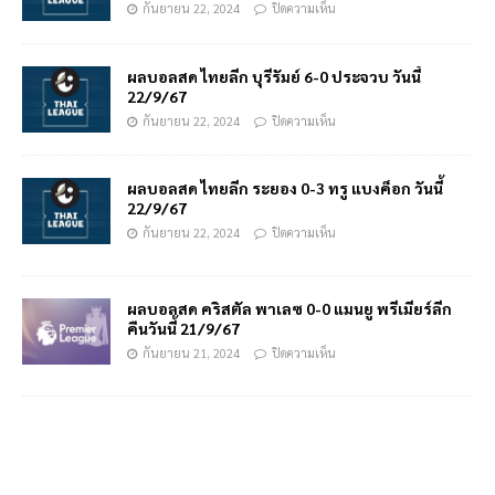
กันยายน 22, 2024
ปิดความเห็น
ผลบอลสด ไทยลีก บุรีรัมย์ 6-0 ประจวบ วันนี้
22/9/67
กันยายน 22, 2024
ปิดความเห็น
ผลบอลสด ไทยลีก ระยอง 0-3 ทรู แบงค็อก วันนี้
22/9/67
กันยายน 22, 2024
ปิดความเห็น
ผลบอลสด คริสตัล พาเลซ 0-0 แมนยู พรีเมียร์ลีก
คืนวันนี้ 21/9/67
กันยายน 21, 2024
ปิดความเห็น