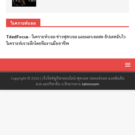
วิเคราะห์บอล
TdedFocus
-
วิเคราะห์บอล
ข่าวฟุตบอล และผลบอลสด อัปเดตฉับไว
วิเคราะห์เจาะลึกโดยทีมงานมืออาชีพ
Copyright © 2026 | เว็บไซต์ดูกีฬาออนไลน์ ฟุตบอล วอลเลย์บอล แบดมินตัน
มวย และกีฬาอื่น ๆ อีกมากมาย
Jahnnoom