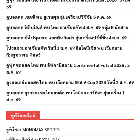
69
ดูบอลสด เชลซี พบ ยูเวนตุส อุ่นเครื่องปรีซีซั่น 5 ส.ค. 69
ดูบอลสด ฟิลิปปินส์ พบ ไทย อาเซียนคัพ 4 ส.ค. 69 กลุ่ม B นัดสาม
ดูบอลสด บีจี ปทุม พบ แอสตัน วิลล่า อุ่นเครื่องปรีซีซั่น 4 ส.ค. 69
โปรแกรมอาเซียนคัพ วันนี้ 3 ส.ค. 69 อินโดนีเซีย พบ เวียดนาม
กัมพูชา พบ ติมอร์
ดูฟุตซอลสด ไทย พบ อัฟกานิสถาน Continental Futsal 2026 : 2
ส.ค. 69
ดูวอลเลย์บอลสด ไทย พบ เวียดนาม SEA V Cup 2026 วันนี้ 2 ส.ค. 69
ดูบอลสด อุราวะ เรด ไดมอนด์ส พบ โอมิยะ อาร์ดิจา อุ่นเครื่อง 1
ส.ค. 69
ดูทีวีออนไลน์
ดูทีวีช่อง MONOMAX SPORTS
ดูทีวีออนไลน์ ช่อง PPTV HD36