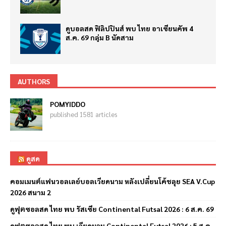
ดูบอลสด ฟิลิปปินส์ พบ ไทย อาเซียนคัพ 4
ส.ค. 69 กลุ่ม B นัดสาม
AUTHORS
POMYIDDO
published 1581 articles
ดูสด
คอมเมนต์แฟนวอลเลย์บอลเวียดนาม หลังเปลี่ยนโค้ชลุย SEA V.Cup
2026 สนาม 2
ดูฟุตซอลสด ไทย พบ รัสเซีย Continental Futsal 2026 : 6 ส.ค. 69
ดูฟุตซอลสด ไทย พบ เวียดนาม Continental Futsal 2026 : 5 ส.ค.