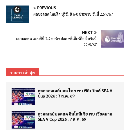
PREVIOUS
ผลบอลสด ไทยลีก บุรีรัมย์ 6-0 ประจวบ วันนี้ 22/9/67
NEXT
ผลบอลสด แมนซิตี้ 2-2 อาร์เซน่อล พรีเมียร์ลีก คืนวันนี้
22/9/67
รายการล่าสุด
ดูสดวอลเลย์บอล ไทย พบ ฟิลิปปินส์ SEA V
Cup 2026 : 7 ส.ค. 69
ดูวอลเลย์บอลสด อินโดนีเซีย พบ เวียดนาม
SEA V Cup 2026 : 7 ส.ค. 69