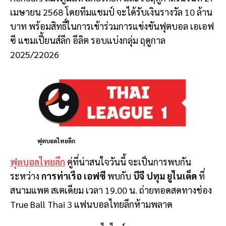
เมษายน 2568 โดยทีมแชมป์ จะได้รับเงินรางวัล 10 ล้าน
บาท พร้อมสิทธิ์ในการเข้าร่วมการแข่งขันฟุตบอล เอเอฟ
ซี แชมเปี้ยนส์ลีก อีลิต รอบแบ่งกลุ่ม ฤดูกาล
2025/22026
ฟุตบอลไทยลีก
ฟุตบอลไทยลีก
คู่ที่น่าสนใจวันนี้ จะเป็นการพบกัน
ระหว่าง
การท่าเรือ เอฟซี
พบกับ
บีจี ปทุม ยูไนเต็ด
ที่
สนามแพต สเตเดียม เวลา 19.00 น. ถ่ายทอดสดทางช่อง
True Ball Thai 3 แฟนบอลไทยลีกห้ามพลาด