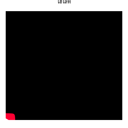
ไฮไลท์