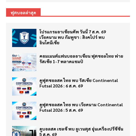
ฟุตบอลล่าสุด
โปรแกรมอาเซียนคัพ วันนี้ 7 ส.ค. 69
เวียดนาม พบ กัมพูชา : สิงคโปร์ พบ
อินโดนีเซีย
คอมเมนต์แฟนบอลอาเซียน ฟุตซอลไทย พ่าย
รัสเซีย 1-7 พลาดแชมป์
ดูฟุตซอลสด ไทย พบ รัสเซีย Continental
Futsal 2026 : 6 ส.ค. 69
ดูฟุตซอลสด ไทย พบ เวียดนาม Continental
Futsal 2026 : 5 ส.ค. 69
ดูบอลสด เชลซี พบ ยูเวนตุส อุ่นเครื่องปรีซีซั่น
5 ส.ค. 69