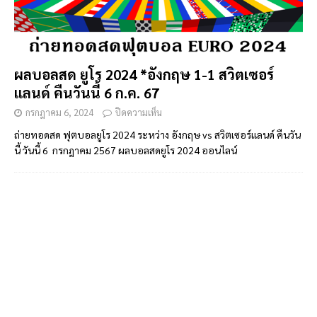
ผลบอลสด ยูโร 2024 *อังกฤษ 1-1 สวิตเซอร์
แลนด์ คืนวันนี้ 6 ก.ค. 67
กรกฎาคม 6, 2024
ปิดความเห็น
ถ่ายทอดสด ฟุตบอลยูโร 2024 ระหว่าง อังกฤษ vs สวิตเซอร์แลนด์ คืนวัน
นี้ วันนี้ 6 กรกฎาคม 2567 ผลบอลสดยูโร 2024 ออนไลน์