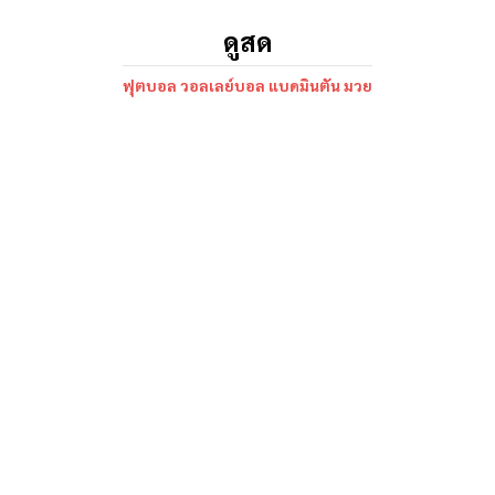
ดูสด
ฟุตบอล วอลเลย์บอล แบดมินตัน มวย