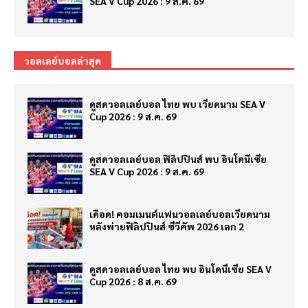
SEA V Cup 2026 : 9 ส.ค. 69
วอลเลย์บอลล่าสุด
ดูสดวอลเลย์บอล ไทย พบ เวียดนาม SEA V
Cup 2026 : 9 ส.ค. 69
ดูสดวอลเลย์บอล ฟิลิปปินส์ พบ อินโดนีเซีย
SEA V Cup 2026 : 9 ส.ค. 69
เดือด! คอมเมนต์แฟนวอลเลย์บอลเวียดนาม
หลังพ่ายฟิลิปปินส์ ซีวีคัพ 2026 เลก 2
ดูสดวอลเลย์บอล ไทย พบ อินโดนีเซีย SEA V
Cup 2026 : 8 ส.ค. 69