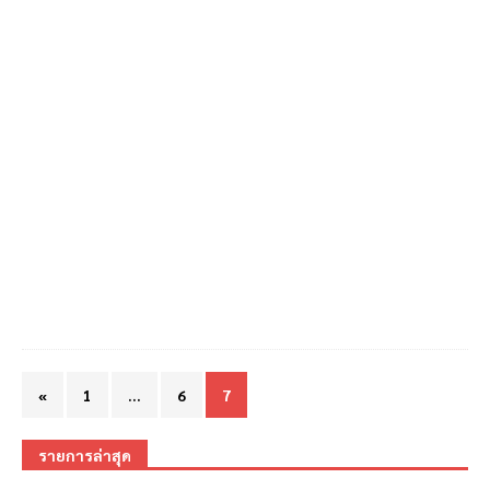
«
1
…
6
7
รายการล่าสุด