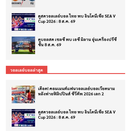
ดูสดวอลเลย์บอล ไทย พบ อินโดนีเซีย SEA V
Cup 2026 : 8 ส.ค. 69
ดูบอลสด เชลซี พบ เอซี มิลาน อุ่นเครื่องปรีซี
ซั่น 8 ส.ค. 69
วอลเลย์บอลล่าสุด
เดือด! คอมเมนต์แฟนวอลเลย์บอลเวียดนาม
หลังพ่ายฟิลิปปินส์ ซีวีคัพ 2026 เลก 2
ดูสดวอลเลย์บอล ไทย พบ อินโดนีเซีย SEA V
Cup 2026 : 8 ส.ค. 69