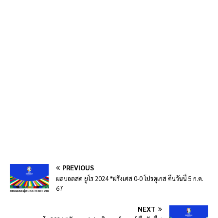
PREVIOUS
ผลบอลสด ยูโร 2024 *ฝรั่งเศส 0-0 โปรตุเกส คืนวันนี้ 5 ก.ค.
67
NEXT