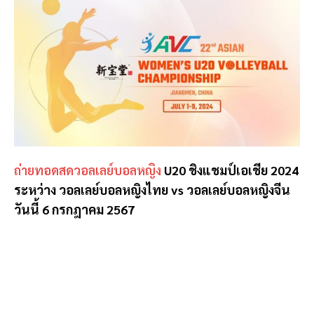
ถ่ายทอดสดวอลเลย์บอลหญิง
U20 ชิงแชมป์เอเชีย 2024
ระหว่าง วอลเลย์บอลหญิงไทย vs วอลเลย์บอลหญิงจีน
วันนี้ 6 กรกฎาคม 2567