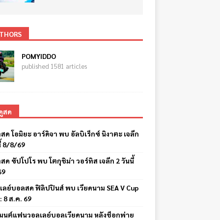
THORS
POMYIDDO
published 1581 articles
ดูสด
สด โอมิยะ อาร์ดิจา พบ อัลบิเร็กซ์ นิงาตะ เจลีก
ี้ 8/8/69
สด ซัปโปโร พบ โตกุชิม่า วอร์ทิส เจลีก 2 วันนี้
69
เลย์บอลสด ฟิลิปปินส์ พบ เวียดนาม SEA V Cup
: 8 ส.ค. 69
มนต์แฟนวอลเลย์บอลเวียดนาม หลังช็อกพ่าย