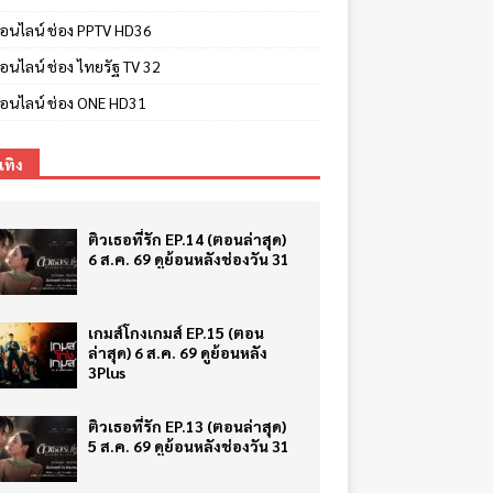
ีออนไลน์ ช่อง PPTV HD36
ออนไลน์ ช่อง ไทยรัฐ TV 32
ีออนไลน์ ช่อง ONE HD31
เทิง
ติวเธอที่รัก EP.14 (ตอนล่าสุด)
6 ส.ค. 69 ดูย้อนหลังช่องวัน 31
เกมส์โกงเกมส์ EP.15 (ตอน
ล่าสุด) 6 ส.ค. 69 ดูย้อนหลัง
3Plus
ติวเธอที่รัก EP.13 (ตอนล่าสุด)
5 ส.ค. 69 ดูย้อนหลังช่องวัน 31