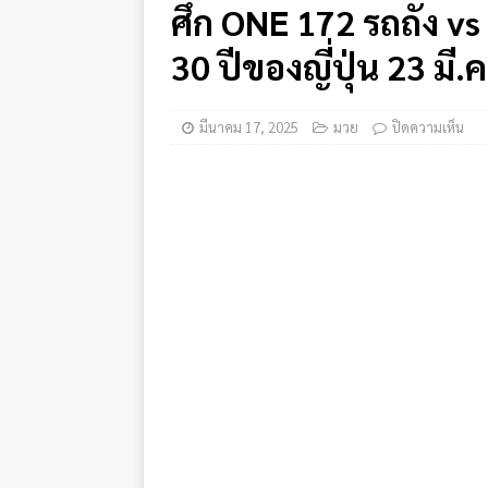
ศึก ONE 172 รถถัง vs 
30 ปีของญี่ปุ่น 23 มี.
มีนาคม 17, 2025
มวย
ปิดความเห็น