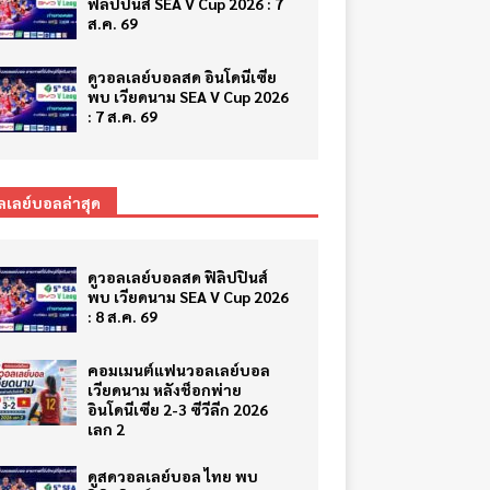
ฟิลิปปินส์ SEA V Cup 2026 : 7
ส.ค. 69
ดูวอลเลย์บอลสด อินโดนีเซีย
พบ เวียดนาม SEA V Cup 2026
: 7 ส.ค. 69
ลเลย์บอลล่าสุด
ดูวอลเลย์บอลสด ฟิลิปปินส์
พบ เวียดนาม SEA V Cup 2026
: 8 ส.ค. 69
คอมเมนต์แฟนวอลเลย์บอล
เวียดนาม หลังช็อกพ่าย
อินโดนีเซีย 2-3 ซีวีลีก 2026
เลก 2
ดูสดวอลเลย์บอล ไทย พบ