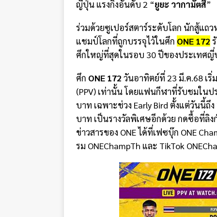
ญี่ปุ่น แรงกิงอันดับ 2 “
ยูยะ วากามัตสึ
”
ร่วมด้วยซูเปอร์สตาร์ระดับโลก นักสู้แถ
แชมป์โลกที่ถูกบรรจุไว้ในศึก
ONE 172
ร
ศึกใหญ่ที่สุดในรอบ 30 ปีของประเทศญี่ป
ศึก
ONE 172
วันอาทิตย์ที่ 23 มี.ค.68 เ
(PPV) เท่านั้น โดยแฟนกีฬาที่รับชมในป
บาท เฉพาะช่วง Early Bird ตั้งแต่วันนี้ถึง 
บาท เป็นรางวัลพิเศษอีกด้วย กดซื้อที่
ข่าวสารของ ONE ได้ที่เฟซบุ๊ก ONE Ch
รม ONEChampTh และ TikTok ONECh