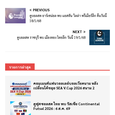
PREVIOUS
ดูบอลสด อาร์เซน่อล พบ แอสตัน วิลล่า พรีเมียร์ลีก คืนวันนี้
18/1/68
NEXT
ดูบอลสด ราชบุรี พบ เมืองทอง ไทยลีก วันนี้ 19/1/68
รายการล่าสุด
คอมเมนต์แฟนวอลเลย์บอลเวียดนาม หลัง
เปลี่ยนโค้ชลุย SEA V.Cup 2026 สนาม 2
ดูฟุตซอลสด ไทย พบ รัสเซีย Continental
Futsal 2026 : 6 ส.ค. 69