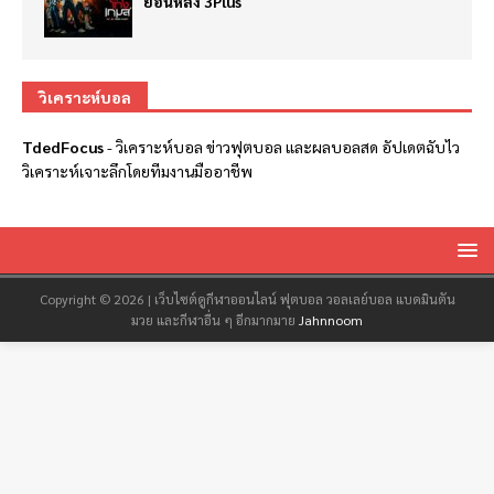
ย้อนหลัง 3Plus
วิเคราะห์บอล
TdedFocus
-
วิเคราะห์บอล
ข่าวฟุตบอล และผลบอลสด อัปเดตฉับไว
วิเคราะห์เจาะลึกโดยทีมงานมืออาชีพ
Copyright © 2026 | เว็บไซต์ดูกีฬาออนไลน์ ฟุตบอล วอลเลย์บอล แบดมินตัน
มวย และกีฬาอื่น ๆ อีกมากมาย
Jahnnoom