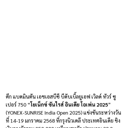
ศึก แบดมินตัน เอชเอสบีซี บีดับเบิ้ลยูเอฟ เวิลด์ ทัวร์ ซู
เปอร์ 750 “
โยเน็กซ์ ซันไรส์ อินเดีย โอเพ่น 2025
”
(YONEX-SUNRISE India Open 2025) แข่งขันระหว่างวัน
ที่ 14-19 มกราคม 2568 ที่กรุงนิวเดลี ประเทศอินเดีย ชิง