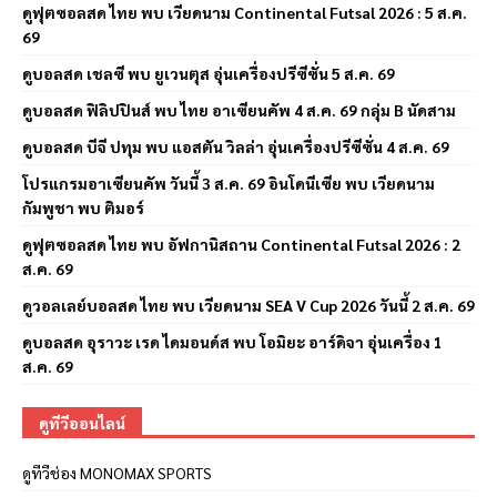
ดูฟุตซอลสด ไทย พบ เวียดนาม Continental Futsal 2026 : 5 ส.ค.
69
ดูบอลสด เชลซี พบ ยูเวนตุส อุ่นเครื่องปรีซีซั่น 5 ส.ค. 69
ดูบอลสด ฟิลิปปินส์ พบ ไทย อาเซียนคัพ 4 ส.ค. 69 กลุ่ม B นัดสาม
ดูบอลสด บีจี ปทุม พบ แอสตัน วิลล่า อุ่นเครื่องปรีซีซั่น 4 ส.ค. 69
โปรแกรมอาเซียนคัพ วันนี้ 3 ส.ค. 69 อินโดนีเซีย พบ เวียดนาม
กัมพูชา พบ ติมอร์
ดูฟุตซอลสด ไทย พบ อัฟกานิสถาน Continental Futsal 2026 : 2
ส.ค. 69
ดูวอลเลย์บอลสด ไทย พบ เวียดนาม SEA V Cup 2026 วันนี้ 2 ส.ค. 69
ดูบอลสด อุราวะ เรด ไดมอนด์ส พบ โอมิยะ อาร์ดิจา อุ่นเครื่อง 1
ส.ค. 69
ดูทีวีออนไลน์
ดูทีวีช่อง MONOMAX SPORTS