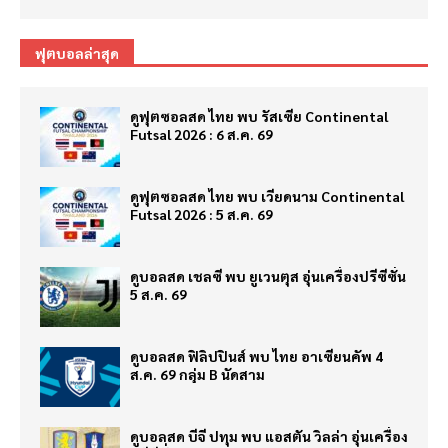
ฟุตบอลล่าสุด
ดูฟุตซอลสด ไทย พบ รัสเซีย Continental
Futsal 2026 : 6 ส.ค. 69
ดูฟุตซอลสด ไทย พบ เวียดนาม Continental
Futsal 2026 : 5 ส.ค. 69
ดูบอลสด เชลซี พบ ยูเวนตุส อุ่นเครื่องปรีซีซั่น
5 ส.ค. 69
ดูบอลสด ฟิลิปปินส์ พบ ไทย อาเซียนคัพ 4
ส.ค. 69 กลุ่ม B นัดสาม
ดูบอลสด บีจี ปทุม พบ แอสตัน วิลล่า อุ่นเครื่อง