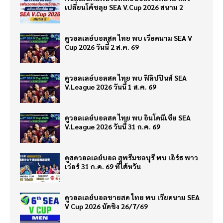
เปลี่ยนโค้ชลุย SEA V.Cup 2026 สนาม 2
ดูวอลเลย์บอลสด ไทย พบ เวียดนาม SEA V
Cup 2026 วันนี้ 2 ส.ค. 69
ดูวอลเลย์บอลสด ไทย พบ ฟิลิปปินส์ SEA
V.League 2026 วันนี้ 1 ส.ค. 69
ดูวอลเลย์บอลสด ไทย พบ อินโดนีเซีย SEA
V.League 2026 วันนี้ 31 ก.ค. 69
ดูสดวอลเลย์บอล สุพรีมชลบุรี พบ เอิร์ธ พาว
เว่อร์ 31 ก.ค. 69 ที่ไต้หวัน
ดูวอลเลย์บอลชายสด ไทย พบ เวียดนาม SEA
V Cup 2026 นัดชิง 26/7/69