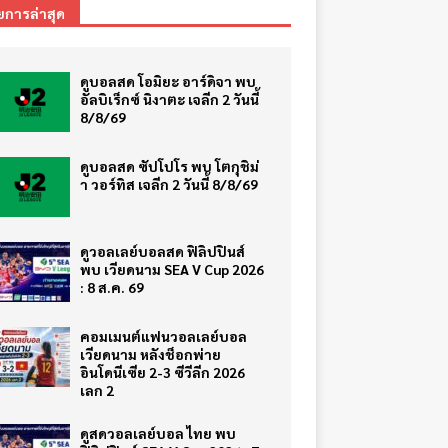
ยการล่าสุด
ดูบอลสด โอมิยะ อาร์ดิจา พบ
อัลบิเร็กซ์ นิงาตะ เจลีก 2 วันนี้
8/8/69
ดูบอลสด ซัปโปโร พบ โตกุชิม่
า วอร์ทิส เจลีก 2 วันนี้ 8/8/69
ดูวอลเลย์บอลสด ฟิลิปปินส์
พบ เวียดนาม SEA V Cup 2026
: 8 ส.ค. 69
คอมเมนต์แฟนวอลเลย์บอล
เวียดนาม หลังช็อกพ่าย
อินโดนีเซีย 2-3 ซีวีลีก 2026
เลก 2
ดูสดวอลเลย์บอล ไทย พบ