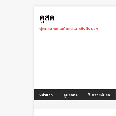
ดูสด
ฟุตบอล วอลเลย์บอล แบดมินตัน มวย
หน้าแรก
ดูบอลสด
วิเคราะห์บอล