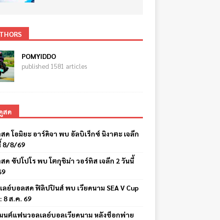
THORS
POMYIDDO
published 1581 articles
ดูสด
สด โอมิยะ อาร์ดิจา พบ อัลบิเร็กซ์ นิงาตะ เจลีก
ี้ 8/8/69
สด ซัปโปโร พบ โตกุชิม่า วอร์ทิส เจลีก 2 วันนี้
69
เลย์บอลสด ฟิลิปปินส์ พบ เวียดนาม SEA V Cup
: 8 ส.ค. 69
มนต์แฟนวอลเลย์บอลเวียดนาม หลังช็อกพ่าย