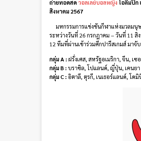
ถ่ายทอดสด
วอลเลย์บอลหญิง
โอลิมปิก เ
สิงหาคม 2567
มหกรรมการแข่งขันกีฬาแห่งมวลมนุษ
ระหว่างวันที่ 26 กรกฎาคม – วันที่ 11
12 ทีมที่ผ่านเข้าร่วมศึกปารีสเกมส์ มาจับ
กลุ่ม A :
ฝรั่งเศส, สหรัฐอเมริกา, จีน, เซอ
กลุ่ม B :
บราซิล, โปแลนด์, ญี่ปุ่น, เคนยา
กลุ่ม C :
อิตาลี, ตุรกี, เนเธอร์แลนด์, โดมิน