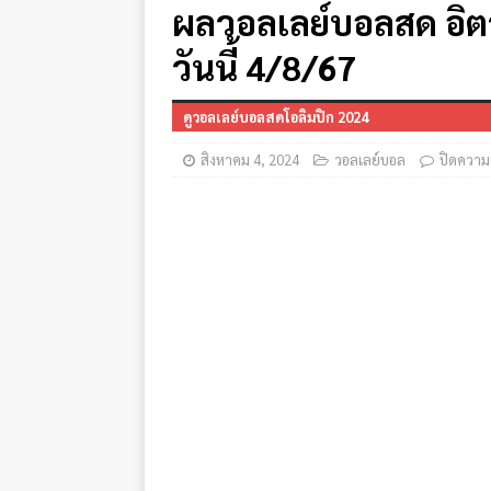
ผลวอลเลย์บอลสด อิตาล
วันนี้ 4/8/67
ดูวอลเลย์บอลสดโอลิมปิก 2024
สิงหาคม 4, 2024
วอลเลย์บอล
ปิดความ