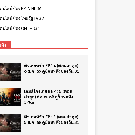
ีออนไลน์ ช่อง PPTV HD36
ออนไลน์ ช่อง ไทยรัฐ TV 32
ีออนไลน์ ช่อง ONE HD31
เทิง
ติวเธอที่รัก EP.14 (ตอนล่าสุด)
6 ส.ค. 69 ดูย้อนหลังช่องวัน 31
เกมส์โกงเกมส์ EP.15 (ตอน
ล่าสุด) 6 ส.ค. 69 ดูย้อนหลัง
3Plus
ติวเธอที่รัก EP.13 (ตอนล่าสุด)
5 ส.ค. 69 ดูย้อนหลังช่องวัน 31