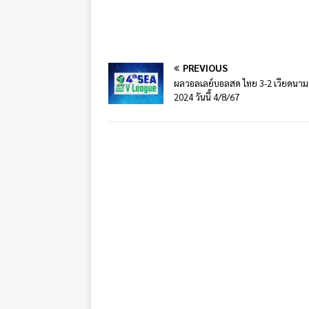
PREVIOUS
ผลวอลเลย์บอลสด ไทย 3-2 เวียดนาม ซ
2024 วันนี้ 4/8/67