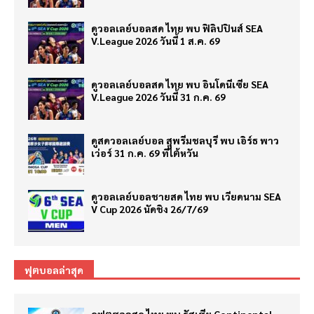
ดูวอลเลย์บอลสด ไทย พบ ฟิลิปปินส์ SEA
V.League 2026 วันนี้ 1 ส.ค. 69
ดูวอลเลย์บอลสด ไทย พบ อินโดนีเซีย SEA
V.League 2026 วันนี้ 31 ก.ค. 69
ดูสดวอลเลย์บอล สุพรีมชลบุรี พบ เอิร์ธ พาว
เว่อร์ 31 ก.ค. 69 ที่ไต้หวัน
ดูวอลเลย์บอลชายสด ไทย พบ เวียดนาม SEA
V Cup 2026 นัดชิง 26/7/69
ฟุตบอลล่าสุด