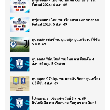
ดูฟุตซอลสด ไทย พบ รัสเซีย Continental
Futsal 2026 : 6 ส.ค. 69
ดูฟุตซอลสด ไทย พบ เวียดนาม Continental
Futsal 2026 : 5 ส.ค. 69
ดูบอลสด เชลซี พบ ยูเวนตุส อุ่นเครื่องปรีซีซั่น
5 ส.ค. 69
ดูบอลสด ฟิลิปปินส์ พบ ไทย อาเซียนคัพ 4
ส.ค. 69 กลุ่ม B นัดสาม
ดูบอลสด บีจี ปทุม พบ แอสตัน วิลล่า อุ่นเครื่อง
ปรีซีซั่น 4 ส.ค. 69
โปรแกรมอาเซียนคัพ วันนี้ 3 ส.ค. 69
อินโดนีเซีย พบ เวียดนาม กัมพูชา พบ ติมอร์