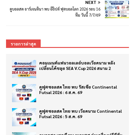
NEXT
ดูบอลสด อาร์เจนตินา พบ อียิปต์ ฟุตบอลโลก 2026 รอบ 16
ทีม วันนี้ 7/7/69
รายการล่าสุด
คอมเมนต์แฟนวอลเลย์บอลเวียดนาม หลัง
เปลี่ยนโค้ชลุย SEA V.Cup 2026 สนาม 2
ดูฟุตซอลสด ไทย พบ รัสเซีย Continental
Futsal 2026 : 6 ส.ค. 69
ดูฟุตซอลสด ไทย พบ เวียดนาม Continental
Futsal 2026 : 5 ส.ค. 69