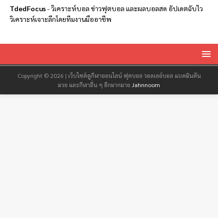
TdedFocus
-
วิเคราะห์บอล
ข่าวฟุตบอล และผลบอลสด อัปเดตฉับไว
วิเคราะห์เจาะลึกโดยทีมงานมืออาชีพ
Copyright © 2026 | เว็บไซต์ดูกีฬาออนไลน์ ฟุตบอล วอลเลย์บอล แบดมินตัน
มวย และกีฬาอื่น ๆ อีกมากมาย
Jahnnoom