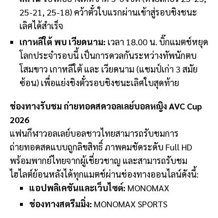
25-21, 25-18) คว้าตั๋วใบแรกผ่านเข้าสู่รอบชิงชนะ
เลิศได้สำเร็จ
เกาหลีใต้ พบ เวียดนาม:
เวลา 18.00 น. บิ๊กแมตช์หยุด
โลกประจำรอบนี้ เป็นการดวลกันระหว่างทัพนักตบ
โสมขาว เกาหลีใต้ และ เวียดนาม (แชมป์เก่า 3 สมัย
ซ้อน) เพื่อแย่งชิงตั๋วรอบชิงชนะเลิศใบสุดท้าย
ช่องทางรับชม ถ่ายทอดสดวอลเลย์บอลหญิง AVC Cup
2026
แฟนกีฬาวอลเลย์บอลชาวไทยสามารถรับชมการ
ถ่ายทอดสดแบบถูกลิขสิทธิ์ ภาพคมชัดระดับ Full HD
พร้อมพากย์ไทยจากผู้เชี่ยวชาญ และสามารถรับชม
ไฮไลต์ย้อนหลังได้ทุกแมตช์ผ่านช่องทางออนไลน์ดังนี้:
แอปพลิเคชันและเว็บไซต์:
MONOMAX
ช่องทางสตรีมมิ่ง:
MONOMAX SPORTS