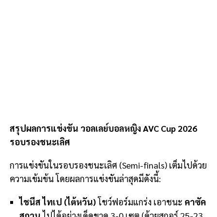
สรุปผลการแข่งขัน วอลเลย์บอลหญิง AVC Cup 2026
รอบรองชนะเลิศ
การแข่งขันในรอบรองชนะเลิศ (Semi-finals) เต็มไปด้วย
ความเข้มข้น โดยผลการแข่งขันล่าสุดมีดังนี้:
ไชนีส ไทเป (ไต้หวัน)
โชว์ฟอร์มแกร่ง เอาชนะ
คาซัค
สถาน
ไปได้อย่างเด็ดขาด 3-0 เซต (ด้วยสกอร์ 25-23,