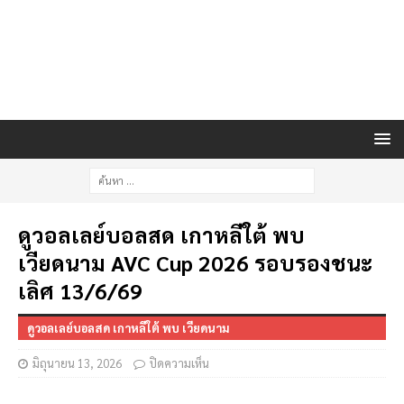
ดูวอลเลย์บอลสด เกาหลีใต้ พบ
เวียดนาม AVC Cup 2026 รอบรองชนะ
เลิศ 13/6/69
ดูวอลเลย์บอลสด เกาหลีใต้ พบ เวียดนาม
มิถุนายน 13, 2026
ปิดความเห็น