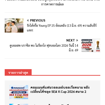
การคาดการณ์ผล
PREVIOUS
รักได้หรือ Young EP.15 ย้อนหลัง (13 มิ.ย. 69) ความลับธีร์
แตก!
NEXT
ดูบอลสด บราซิล พบ โมร็อกโก ฟุตบอลโลก 2026 วันนี้ 14
มิ.ย. 69
รายการล่าสุด
คอมเมนต์แฟนวอลเลย์บอลเวียดนาม หลัง
เปลี่ยนโค้ชลุย SEA V.Cup 2026 สนาม 2