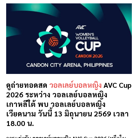
ดูถ่ายทอดสด
วอลเลย์บอลหญิง
AVC Cup
2026 ระหว่าง วอลเลย์บอลหญิง
เกาหลีใต้ พบ วอลเลย์บอลหญิง
เวียดนาม วันนี้ 13 มิถุนายน 2569 เวลา
18.00 น.