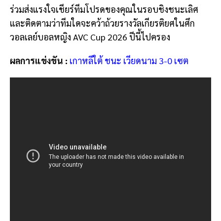
ร่วมส่งแรงใจเชียร์ทีมโปรดของคุณในรอบชิงชนะเลิศ
และติดตามว่าทีมใดจะคว้าถ้วยรางวัลเกียรติยศในศึก
วอลเลย์บอลหญิง AVC Cup 2026 ปีนี้ไปครอง
ผลการแข่งขัน :
เกาหลีใต้ ชนะ เวียดนาม 3-0 เซต