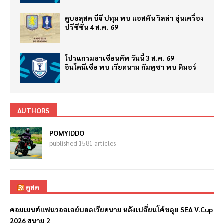
ดูบอลสด บีจี ปทุม พบ แอสตัน วิลล่า อุ่นเครื่อง
ปรีซีซั่น 4 ส.ค. 69
โปรแกรมอาเซียนคัพ วันนี้ 3 ส.ค. 69
อินโดนีเซีย พบ เวียดนาม กัมพูชา พบ ติมอร์
AUTHORS
POMYIDDO
published 1581 articles
ดูสด
คอมเมนต์แฟนวอลเลย์บอลเวียดนาม หลังเปลี่ยนโค้ชลุย SEA V.Cup
2026 สนาม 2