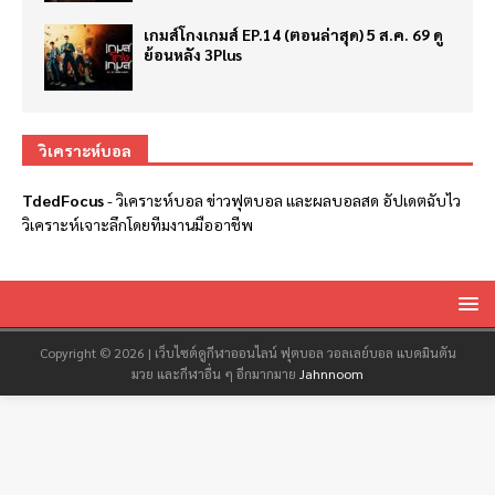
เกมส์โกงเกมส์ EP.14 (ตอนล่าสุด) 5 ส.ค. 69 ดู
ย้อนหลัง 3Plus
วิเคราะห์บอล
TdedFocus
-
วิเคราะห์บอล
ข่าวฟุตบอล และผลบอลสด อัปเดตฉับไว
วิเคราะห์เจาะลึกโดยทีมงานมืออาชีพ
Copyright © 2026 | เว็บไซต์ดูกีฬาออนไลน์ ฟุตบอล วอลเลย์บอล แบดมินตัน
มวย และกีฬาอื่น ๆ อีกมากมาย
Jahnnoom