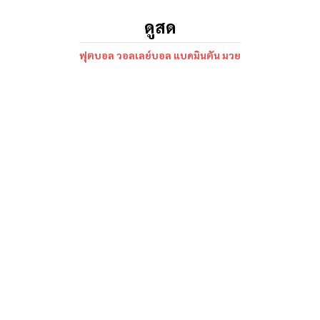
ดูสด
ฟุตบอล วอลเลย์บอล แบดมินตัน มวย