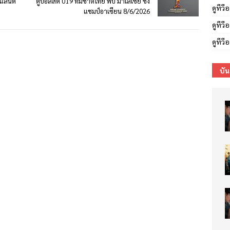
์แลนด์
ดูบอลสด U19 ทีมชาติไทย พบ มาเลเซีย ชิง
ดูทีว
แชมป์อาเซียน 8/6/2026
ดูทีวี
ดูทีว
บัน