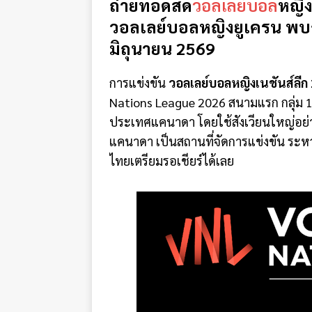
ถ่ายทอดสด
วอลเลย์บอล
หญิง
วอลเลย์บอลหญิงยูเครน พบกั
มิถุนายน 2569
การแข่งขัน
วอลเลย์บอลหญิงเนชันส์ลีก
Nations League 2026 สนามแรก กลุ่ม 1 ส
ประเทศแคนาดา โดยใช้สังเวียนใหญ่อย่
แคนาดา เป็นสถานที่จัดการแข่งขัน ระห
ไทยเตรียมรอเชียร์ได้เลย