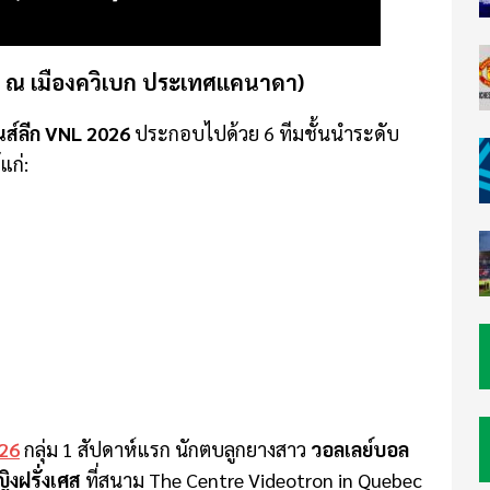
รก ณ เมืองควิเบก ประเทศแคนาดา)
นส์ลีก VNL 2026
ประกอบไปด้วย 6 ทีมชั้นนำระดับ
แก่:
26
กลุ่ม 1 สัปดาห์แรก นักตบลูกยางสาว
วอลเลย์บอล
ิงฝรั่งเศส
ที่สนาม The Centre Videotron in Quebec