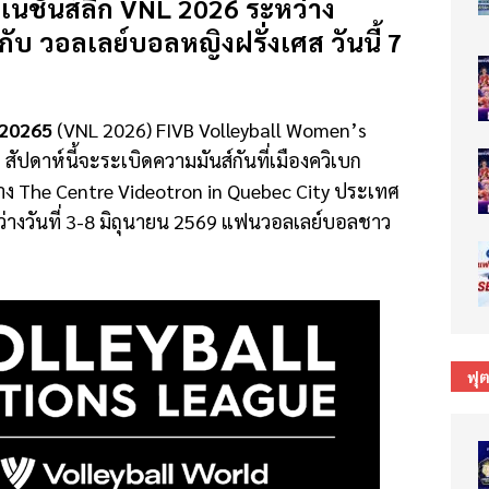
เนชั่นส์ลีก VNL 2026 ระหว่าง
บ วอลเลย์บอลหญิงฝรั่งเศส วันนี้ 7
 20265
(VNL 2026) FIVB Volleyball Women’s
ัปดาห์นี้จะระเบิดความมันส์กันที่เมืองควิเบก
าง The Centre Videotron in Quebec City ประเทศ
ว่างวันที่ 3-8 มิถุนายน 2569 แฟนวอลเลย์บอลชาว
ฟุ