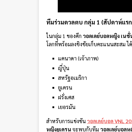
ทีมร่วมดวลตบ กลุ่ม 1 (สัปดาห์แ
ในกลุ่ม 1 ของศึก
วอลเลย์บอลหญิง เนชั่
โลกที่พร้อมลงชิงชัยเก็บคะแนนสะสม ได้
แคนาดา (เจ้าภาพ)
ญี่ปุ่น
สหรัฐอเมริกา
ยูเครน
ฝรั่งเศส
เยอรมัน
สำหรับการแข่งขัน
วอลเลย์บอล VNL 20
หญิงยูเครน
จะพบกับทีม
วอลเลย์บอลหญ