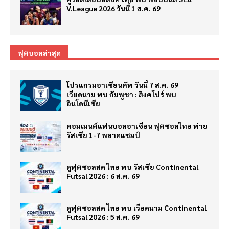
V.League 2026 วันนี้ 1 ส.ค. 69
ฟุตบอลล่าสุด
โปรแกรมอาเซียนคัพ วันนี้ 7 ส.ค. 69
เวียดนาม พบ กัมพูชา : สิงคโปร์ พบ
อินโดนีเซีย
คอมเมนต์แฟนบอลอาเซียน ฟุตซอลไทย พ่าย
รัสเซีย 1-7 พลาดแชมป์
ดูฟุตซอลสด ไทย พบ รัสเซีย Continental
Futsal 2026 : 6 ส.ค. 69
ดูฟุตซอลสด ไทย พบ เวียดนาม Continental
Futsal 2026 : 5 ส.ค. 69