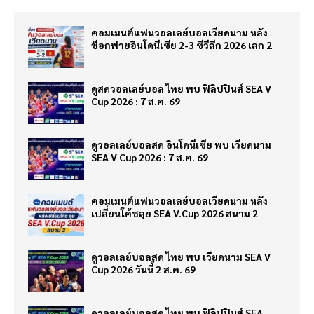
คอมเมนต์แฟนวอลเลย์บอลเวียดนาม หลัง
ช็อกพ่ายอินโดนีเซีย 2-3 ซีวีลีก 2026 เลก 2
ดูสดวอลเลย์บอล ไทย พบ ฟิลิปปินส์ SEA V
Cup 2026 : 7 ส.ค. 69
ดูวอลเลย์บอลสด อินโดนีเซีย พบ เวียดนาม
SEA V Cup 2026 : 7 ส.ค. 69
คอมเมนต์แฟนวอลเลย์บอลเวียดนาม หลัง
เปลี่ยนโค้ชลุย SEA V.Cup 2026 สนาม 2
ดูวอลเลย์บอลสด ไทย พบ เวียดนาม SEA V
Cup 2026 วันนี้ 2 ส.ค. 69
ดูวอลเลย์บอลสด ไทย พบ ฟิลิปปินส์ SEA