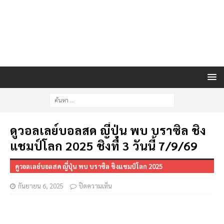
ดูวอลเลย์บอลสด ญี่ปุ่น พบ บราซิล ชิง
แชมป์โลก 2025 ชิงที่ 3 วันนี้ 7/9/69
ดูวอลเลย์บอลสด ญี่ปุ่น พบ บราซิล ชิงแชมป์โลก 2025
กันยายน 6, 2025
ปิดความเห็น