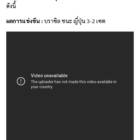
ดังนี้
ผลการแข่งขัน :
บราซิล ชนะ ญี่ปุ่น 3-2 เซต