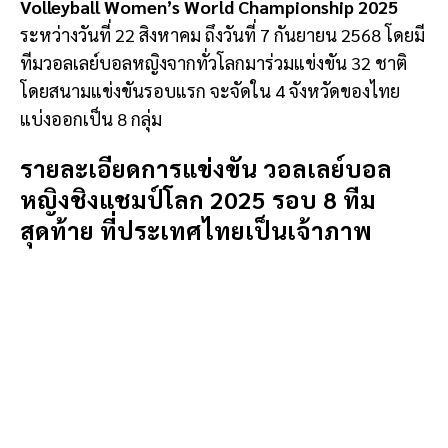
Volleyball Women’s World Championship 2025
ระหว่างวันที่ 22 สิงหาคม ถึงวันที่ 7 กันยายน 2568 โดยมี
ทีมวอลเลย์บอลหญิงจากทั่วโลกมาร่วมแข่งขัน 32 ชาติ
โดยสนามแข่งขันรอบแรก จะจัดใน 4 จังหวัดของไทย
แบ่งออกเป็น 8 กลุ่ม
รายละเอียดการแข่งขัน วอลเลย์บอล
หญิงชิงแชมป์โลก 2025 รอบ 8 ทีม
สุดท้าย ที่ประเทศไทยเป็นเจ้าภาพ