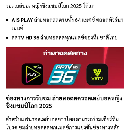
วอลเลย์บอลหญิงชิงแชมป์โลก 2025 ได้แก่
AIS PLAY
ถ่ายทอดสดครบทั้ง 64 แมตช์ ตลอดทัวร์นา
เมนต์
PPTV HD 36
ถ่ายทอดสดทุกแมตช์ของทีมชาติไทย
ช่องทางการรับชม ถ่ายทอดสดวอลเลย์บอลหญิง
ชิงแชมป์โลก 2025
สำหรับแฟนวอลเลย์บอลชาวไทย สามารถร่วมเชียร์ทีม
โปรด ชมถ่ายทอดสดทุกแมตช์การแข่งขันช่องทางหลัก