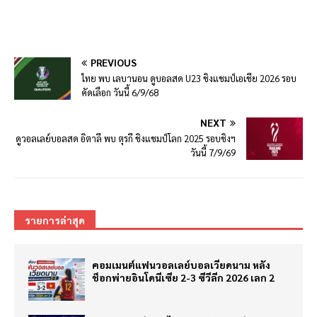
PREVIOUS
ไทย พบ เลบานอน ดูบอลสด U23 ชิงแชมป์เอเชีย 2026 รอบ
คัดเลือก วันนี้ 6/9/68
NEXT
ดูวอลเลย์บอลสด อิตาลี พบ ตุรกี ชิงแชมป์โลก 2025 รอบชิงฯ
วันนี้ 7/9/69
รายการล่าสุด
คอมเมนต์แฟนวอลเลย์บอลเวียดนาม หลัง
ช็อกพ่ายอินโดนีเซีย 2-3 ซีวีลีก 2026 เลก 2