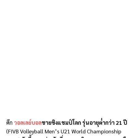
ศึก
วอลเลย์บอล
ชายชิงแชมป์โลก รุ่นอายุต่ำกว่า 21 ปี
(FIVB Volleyball Men’s U21 World Championship