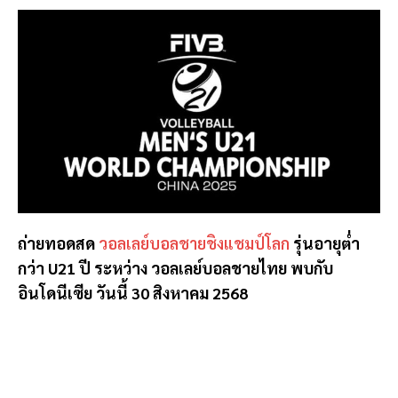
ถ่ายทอดสด
วอลเลย์บอลชายชิงแชมป์โลก
รุ่นอายุต่ำ
กว่า U21 ปี ระหว่าง วอลเลย์บอลชายไทย พบกับ
อินโดนีเซีย วันนี้ 30 สิงหาคม 2568