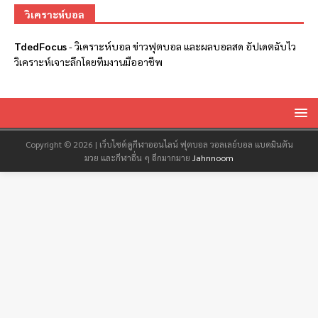
วิเคราะห์บอล
TdedFocus
-
วิเคราะห์บอล
ข่าวฟุตบอล และผลบอลสด อัปเดตฉับไว
วิเคราะห์เจาะลึกโดยทีมงานมืออาชีพ
Copyright © 2026 | เว็บไซต์ดูกีฬาออนไลน์ ฟุตบอล วอลเลย์บอล แบดมินตัน
มวย และกีฬาอื่น ๆ อีกมากมาย
Jahnnoom