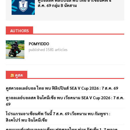
ส.ค. 69 กลุ่ม B นัดสาม
AUTHORS
POMYIDDO
published 1581 articles
ดูสด
ดูสดวอลเลย์บอล ไทย พบ ฟิลิปปินส์ SEA V Cup 2026 : 7 ส.ค. 69
ดูวอลเลย์บอลสด อินโดนีเซีย พบ เวียดนาม SEA V Cup 2026 : 7 ส.ค.
69
โปรแกรมอาเซียนคัพ วันนี้ 7 ส.ค. 69 เวียดนาม พบ กัมพูชา :
สิงคโปร์ พบ อินโดนีเซีย
คอมเมนต์แฟนบอลอาเซียน ฟุตซอลไทย พ่าย รัสเซีย 1-7 พลาด