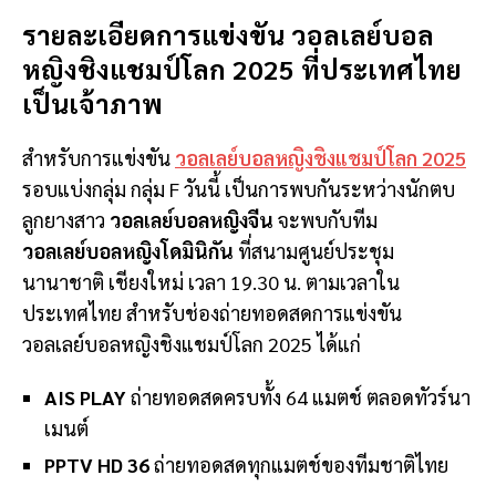
รายละเอียดการแข่งขัน วอลเลย์บอล
หญิงชิงแชมป์โลก 2025 ที่ประเทศไทย
เป็นเจ้าภาพ
สำหรับการแข่งขัน
วอลเลย์บอลหญิงชิงแชมป์โลก 2025
รอบแบ่งกลุ่ม กลุ่ม F วันนี้ เป็นการพบกันระหว่างนักตบ
ลูกยางสาว
วอลเลย์บอลหญิงจีน
จะพบกับทีม
วอลเลย์บอลหญิงโดมินิกัน
ที่สนามศูนย์ประชุม
นานาชาติ เชียงใหม่ เวลา 19.30 น. ตามเวลาใน
ประเทศไทย สำหรับช่องถ่ายทอดสดการแข่งขัน
วอลเลย์บอลหญิงชิงแชมป์โลก 2025 ได้แก่
AIS PLAY
ถ่ายทอดสดครบทั้ง 64 แมตช์ ตลอดทัวร์นา
เมนต์
PPTV HD 36
ถ่ายทอดสดทุกแมตช์ของทีมชาติไทย