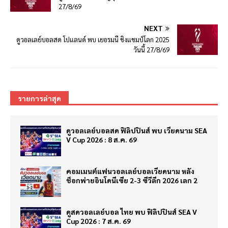
27/8/69
NEXT
ดูวอลเลย์บอลสด โปแลนด์ พบ เยอรมนี ชิงแชมป์โลก 2025
วันนี้ 27/8/69
รายการล่าสุด
ดูวอลเลย์บอลสด ฟิลิปปินส์ พบ เวียดนาม SEA
V Cup 2026 : 8 ส.ค. 69
คอมเมนต์แฟนวอลเลย์บอลเวียดนาม หลัง
ช็อกพ่ายอินโดนีเซีย 2-3 ซีวีลีก 2026 เลก 2
ดูสดวอลเลย์บอล ไทย พบ ฟิลิปปินส์ SEA V
Cup 2026 : 7 ส.ค. 69