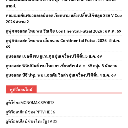
แชมป์
คอมเมนต์แฟนวอลเลย์บอลเวียดนาม หลังเปลี่ยนโค้ชลุย SEA V.Cup
2026 สนาม 2
ดูฟุตซอลสด ไทย พบ รัสเซีย Continental Futsal 2026 : 6 ส.ค. 69
ดูฟุตซอลสด ไทย พบ เวียดนาม Continental Futsal 2026 : 5 ส.ค.
69
ดูบอลสด เชลซี พบ ยูเวนตุส อุ่นเครื่องปรีซีซั่น 5 ส.ค. 69
ดูบอลสด ฟิลิปปินส์ พบ ไทย อาเซียนคัพ 4 ส.ค. 69 กลุ่ม B นัดสาม
ดูบอลสด บีจี ปทุม พบ แอสตัน วิลล่า อุ่นเครื่องปรีซีซั่น 4 ส.ค. 69
ดูทีวีออนไลน์
ดูทีวีช่อง MONOMAX SPORTS
ดูทีวีออนไลน์ ช่อง PPTV HD36
ดูทีวีออนไลน์ ช่อง ไทยรัฐ TV 32