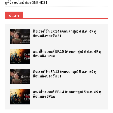
ดูทีวีออนไลน์ ช่อง ONE HD31
บันเทิง
ติวเธอที่รัก EP.14 (ตอนล่าสุด) 6 ส.ค. 69 ดู
ย้อนหลังช่องวัน 31
เกมส์โกงเกมส์ EP.15 (ตอนล่าสุด) 6 ส.ค. 69 ดู
ย้อนหลัง 3Plus
ติวเธอที่รัก EP.13 (ตอนล่าสุด) 5 ส.ค. 69 ดู
ย้อนหลังช่องวัน 31
เกมส์โกงเกมส์ EP.14 (ตอนล่าสุด) 5 ส.ค. 69 ดู
ย้อนหลัง 3Plus