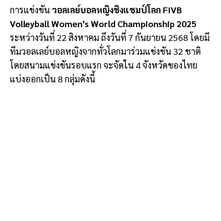
การแข่งขัน
วอลเลย์บอลหญิงชิงแชมป์โลก FIVB
Volleyball Women’s World Championship 2025
ระหว่างวันที่ 22 สิงหาคม ถึงวันที่ 7 กันยายน 2568 โดยมี
ทีมวอลเลย์บอลหญิงจากทั่วโลกมาร่วมแข่งขัน 32 ชาติ
โดยสนามแข่งขันรอบแรก จะจัดใน 4 จังหวัดของไทย
แบ่งออกเป็น 8 กลุ่มดังนี้