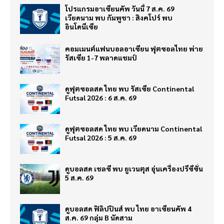
โปรแกรมอาเซียนคัพ วันนี้ 7 ส.ค. 69
เวียดนาม พบ กัมพูชา : สิงคโปร์ พบ
อินโดนีเซีย
คอมเมนต์แฟนบอลอาเซียน ฟุตซอลไทย พ่าย
รัสเซีย 1-7 พลาดแชมป์
ดูฟุตซอลสด ไทย พบ รัสเซีย Continental
Futsal 2026 : 6 ส.ค. 69
ดูฟุตซอลสด ไทย พบ เวียดนาม Continental
Futsal 2026 : 5 ส.ค. 69
ดูบอลสด เชลซี พบ ยูเวนตุส อุ่นเครื่องปรีซีซั่น
5 ส.ค. 69
ดูบอลสด ฟิลิปปินส์ พบ ไทย อาเซียนคัพ 4
ส.ค. 69 กลุ่ม B นัดสาม