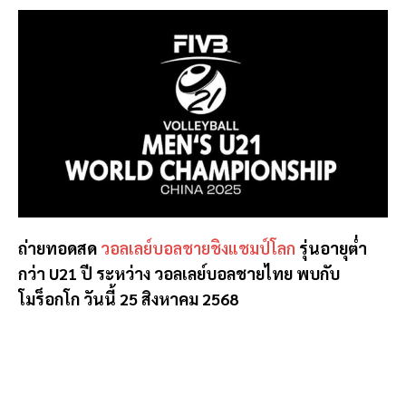
ถ่ายทอดสด
วอลเลย์บอลชายชิงแชมป์โลก
รุ่นอายุต่ำ
กว่า U21 ปี ระหว่าง วอลเลย์บอลชายไทย พบกับ
โมร็อกโก วันนี้ 25 สิงหาคม 2568