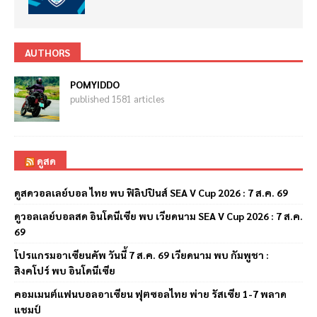
AUTHORS
POMYIDDO
published 1581 articles
ดูสด
ดูสดวอลเลย์บอล ไทย พบ ฟิลิปปินส์ SEA V Cup 2026 : 7 ส.ค. 69
ดูวอลเลย์บอลสด อินโดนีเซีย พบ เวียดนาม SEA V Cup 2026 : 7 ส.ค.
69
โปรแกรมอาเซียนคัพ วันนี้ 7 ส.ค. 69 เวียดนาม พบ กัมพูชา :
สิงคโปร์ พบ อินโดนีเซีย
คอมเมนต์แฟนบอลอาเซียน ฟุตซอลไทย พ่าย รัสเซีย 1-7 พลาด
แชมป์