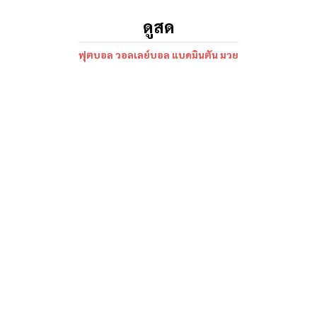
ดูสด
ฟุตบอล วอลเลย์บอล แบดมินตัน มวย