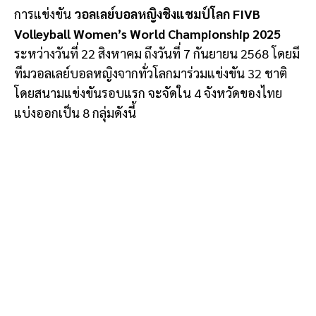
การแข่งขัน
วอลเลย์บอลหญิงชิงแชมป์โลก FIVB
Volleyball Women’s World Championship 2025
ระหว่างวันที่ 22 สิงหาคม ถึงวันที่ 7 กันยายน 2568 โดยมี
ทีมวอลเลย์บอลหญิงจากทั่วโลกมาร่วมแข่งขัน 32 ชาติ
โดยสนามแข่งขันรอบแรก จะจัดใน 4 จังหวัดของไทย
แบ่งออกเป็น 8 กลุ่มดังนี้