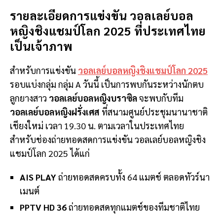
รายละเอียดการแข่งขัน วอลเลย์บอล
หญิงชิงแชมป์โลก 2025 ที่ประเทศไทย
เป็นเจ้าภาพ
สำหรับการแข่งขัน
วอลเลย์บอลหญิงชิงแชมป์โลก 2025
รอบแบ่งกลุ่ม กลุ่ม A วันนี้ เป็นการพบกันระหว่างนักตบ
ลูกยางสาว
วอลเลย์บอลหญิงบราซิล
จะพบกับทีม
วอลเลย์บอลหญิงฝรั่งเศส
ที่สนามศูนย์ประชุมนานาชาติ
เชียงใหม่ เวลา 19.30 น. ตามเวลาในประเทศไทย
สำหรับช่องถ่ายทอดสดการแข่งขัน วอลเลย์บอลหญิงชิง
แชมป์โลก 2025 ได้แก่
AIS PLAY
ถ่ายทอดสดครบทั้ง 64 แมตช์ ตลอดทัวร์นา
เมนต์
PPTV HD 36
ถ่ายทอดสดทุกแมตช์ของทีมชาติไทย