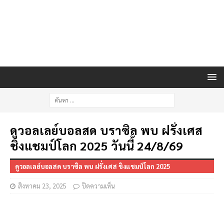
ดูวอลเลย์บอลสด บราซิล พบ ฝรั่งเศส
ชิงแชมป์โลก 2025 วันนี้ 24/8/69
ดูวอลเลย์บอลสด บราซิล พบ ฝรั่งเศส ชิงแชมป์โลก 2025
สิงหาคม 23, 2025
ปิดความเห็น