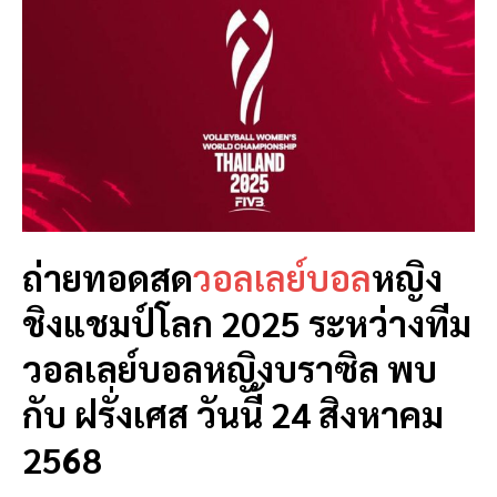
ถ่ายทอดสด
วอลเลย์บอล
หญิง
ชิงแชมป์โลก 2025 ระหว่างทีม
วอลเลย์บอลหญิงบราซิล พบ
กับ ฝรั่งเศส วันนี้ 24 สิงหาคม
2568