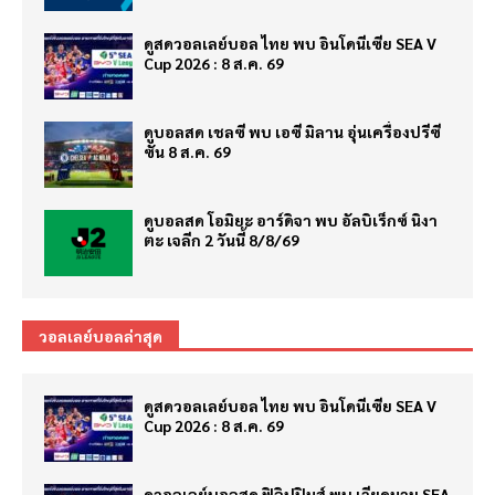
ดูสดวอลเลย์บอล ไทย พบ อินโดนีเซีย SEA V
Cup 2026 : 8 ส.ค. 69
ดูบอลสด เชลซี พบ เอซี มิลาน อุ่นเครื่องปรีซี
ซั่น 8 ส.ค. 69
ดูบอลสด โอมิยะ อาร์ดิจา พบ อัลบิเร็กซ์ นิงา
ตะ เจลีก 2 วันนี้ 8/8/69
วอลเลย์บอลล่าสุด
ดูสดวอลเลย์บอล ไทย พบ อินโดนีเซีย SEA V
Cup 2026 : 8 ส.ค. 69
ดูวอลเลย์บอลสด ฟิลิปปินส์ พบ เวียดนาม SEA