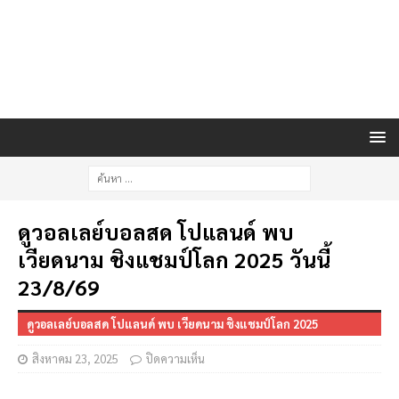
ดูวอลเลย์บอลสด โปแลนด์ พบ
เวียดนาม ชิงแชมป์โลก 2025 วันนี้
23/8/69
ดูวอลเลย์บอลสด โปแลนด์ พบ เวียดนาม ชิงแชมป์โลก 2025
สิงหาคม 23, 2025
ปิดความเห็น