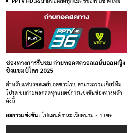
PPTV HD 36
ถ่ายทอดสดทุกแมตช์ของทีมชาติไทย
ช่องทางการรับชม ถ่ายทอดสดวอลเลย์บอลหญิง
ชิงแชมป์โลก 2025
สำหรับแฟนวอลเลย์บอลชาวไทย สามารถร่วมเชียร์ทีม
โปรด ชมถ่ายทอดสดทุกแมตช์การแข่งขันช่องทางหลัก
ดังนี้
ผลการแข่งขัน :
โปแลนด์ ชนะ เวียดนาม 3-1 เซต