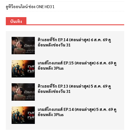
ดูทีวีออนไลน์ ช่อง ONE HD31
บันเทิง
ติวเธอที่รัก EP.14 (ตอนล่าสุด) 6 ส.ค. 69 ดู
ย้อนหลังช่องวัน 31
เกมส์โกงเกมส์ EP.15 (ตอนล่าสุด) 6 ส.ค. 69 ดู
ย้อนหลัง 3Plus
ติวเธอที่รัก EP.13 (ตอนล่าสุด) 5 ส.ค. 69 ดู
ย้อนหลังช่องวัน 31
เกมส์โกงเกมส์ EP.14 (ตอนล่าสุด) 5 ส.ค. 69 ดู
ย้อนหลัง 3Plus