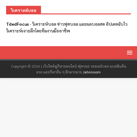
วิเคราะห์บอล
TdedFocus
-
วิเคราะห์บอล
ข่าวฟุตบอล และผลบอลสด อัปเดตฉับไว
วิเคราะห์เจาะลึกโดยทีมงานมืออาชีพ
Copyright © 2026 | เว็บไซต์ดูกีฬาออนไลน์ ฟุตบอล วอลเลย์บอล แบดมินตัน
มวย และกีฬาอื่น ๆ อีกมากมาย
Jahnnoom