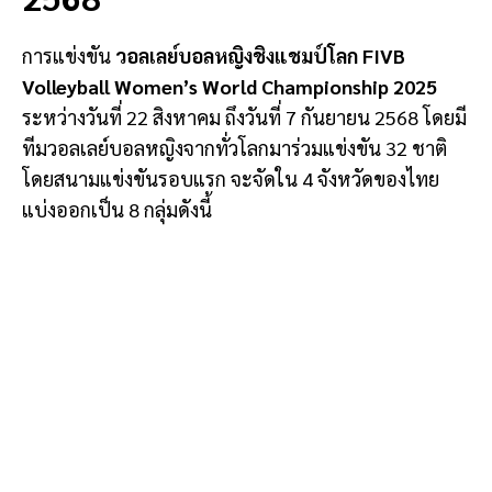
การแข่งขัน
วอลเลย์บอลหญิงชิงแชมป์โลก FIVB
Volleyball Women’s World Championship 2025
ระหว่างวันที่ 22 สิงหาคม ถึงวันที่ 7 กันยายน 2568 โดยมี
ทีมวอลเลย์บอลหญิงจากทั่วโลกมาร่วมแข่งขัน 32 ชาติ
โดยสนามแข่งขันรอบแรก จะจัดใน 4 จังหวัดของไทย
แบ่งออกเป็น 8 กลุ่มดังนี้