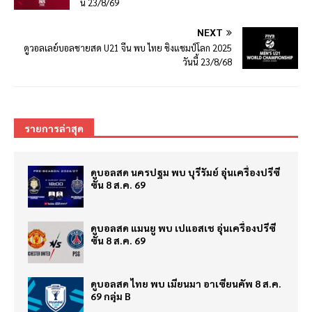
นี้ 23/8/69
NEXT
ดูวอลเลย์บอลชายสด U21 จีน พบ ไทย ชิงแชมป์โลก 2025
วันนี้ 23/8/68
รายการล่าสุด
ดูบอลสด นครปฐม พบ บุรีรัมย์ อุ่นเครื่องปรีซี
ซั่น 8 ส.ค. 69
ดูบอลสด แมนยู พบ เปแอสเช อุ่นเครื่องปรีซี
ซั่น 8 ส.ค. 69
ดูบอลสด ไทย พบ เมียนมา อาเซียนคัพ 8 ส.ค.
69 กลุ่ม B