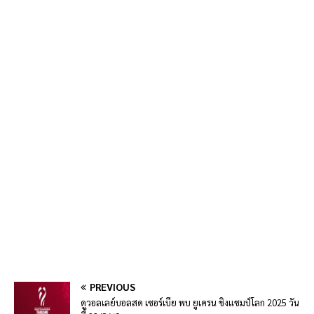
PREVIOUS
ดูวอลเลย์บอลสด เซอร์เบีย พบ ยูเครน ชิงแชมป์โลก 2025 วัน