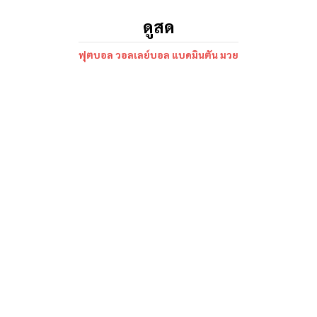
ดูสด
ฟุตบอล วอลเลย์บอล แบดมินตัน มวย