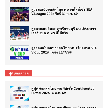
ดูวอลเลย์บอลสด ไทย พบ อินโดนีเซีย SEA
V.League 2026 วันนี้ 31 ก.ค. 69
ดูสดวอลเลย์บอล สุพรีมชลบุรี พบ เอิร์ธ พาว
เว่อร์ 31 ก.ค. 69 ที่ไต้หวัน
ดูวอลเลย์บอลชายสด ไทย พบ เวียดนาม SEA
V Cup 2026 นัดชิง 26/7/69
ฟุตบอลล่าสุด
ดูฟุตซอลสด ไทย พบ รัสเซีย Continental
Futsal 2026 : 6 ส.ค. 69
ดูฟุตซอลสด ไทย พบ เวียดนาม Continental