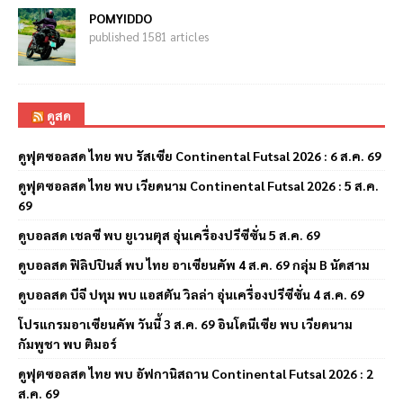
POMYIDDO
published 1581 articles
ดูสด
ดูฟุตซอลสด ไทย พบ รัสเซีย Continental Futsal 2026 : 6 ส.ค. 69
ดูฟุตซอลสด ไทย พบ เวียดนาม Continental Futsal 2026 : 5 ส.ค.
69
ดูบอลสด เชลซี พบ ยูเวนตุส อุ่นเครื่องปรีซีซั่น 5 ส.ค. 69
ดูบอลสด ฟิลิปปินส์ พบ ไทย อาเซียนคัพ 4 ส.ค. 69 กลุ่ม B นัดสาม
ดูบอลสด บีจี ปทุม พบ แอสตัน วิลล่า อุ่นเครื่องปรีซีซั่น 4 ส.ค. 69
โปรแกรมอาเซียนคัพ วันนี้ 3 ส.ค. 69 อินโดนีเซีย พบ เวียดนาม
กัมพูชา พบ ติมอร์
ดูฟุตซอลสด ไทย พบ อัฟกานิสถาน Continental Futsal 2026 : 2
ส.ค. 69