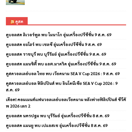
ดูสด
ดูบอลสด ลิเวอร์พูล พบ โมนาโก อุ่นเครื่องปรีซีซั่น 9 ส.ค. 69
ดูบอลสด ยะโฮร์ พบ เชลซี อุ่นเครื่องปรีซีซั่น 9 ส.ค. 69
ดูบอลสด ราชบุรี พบ บุรีรัมย์ อุ่นเครื่องปรีซีซั่น 9 ส.ค. 69
ดูบอลสด แมนซิตี้ พบ แอต.มาดริด อุ่นเครื่องปรีซีซั่น 9 ส.ค. 69
ดูสดวอลเลย์บอล ไทย พบ เวียดนาม SEA V Cup 2026 : 9 ส.ค. 69
ดูสดวอลเลย์บอล ฟิลิปปินส์ พบ อินโดนีเซีย SEA V Cup 2026 : 9
ส.ค. 69
เดือด! คอมเมนต์แฟนวอลเลย์บอลเวียดนาม หลังพ่ายฟิลิปปินส์ ซีวีคั
พ 2026 เลก 2
ดูบอลสด นครปฐม พบ บุรีรัมย์ อุ่นเครื่องปรีซีซั่น 8 ส.ค. 69
ดูบอลสด แมนยู พบ เปแอสเช อุ่นเครื่องปรีซีซั่น 8 ส.ค. 69