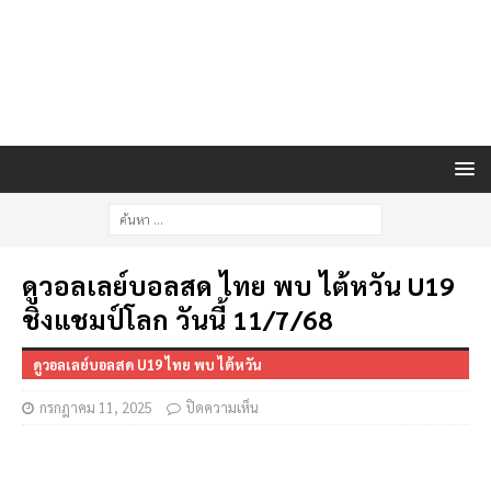
ดูวอลเลย์บอลสด ไทย พบ ไต้หวัน U19
ชิงแชมป์โลก วันนี้ 11/7/68
ดูวอลเลย์บอลสด U19 ไทย พบ ไต้หวัน
กรกฎาคม 11, 2025
ปิดความเห็น