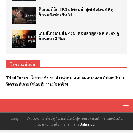
ติวเธอที่รัก EP.14 (ตอนล่าสุด) 6 ส.ค. 69 ดู
ย้อนหลังช่องวัน 31
เกมส์โกงเกมส์ EP.15 (ตอนล่าสุด) 6 ส.ค. 69 ดู
ย้อนหลัง 3Plus
วิเคราะห์บอล
TdedFocus
-
วิเคราะห์บอล
ข่าวฟุตบอล และผลบอลสด อัปเดตฉับไว
วิเคราะห์เจาะลึกโดยทีมงานมืออาชีพ
Copyright © 2026 | เว็บไซต์ดูกีฬาออนไลน์ ฟุตบอล วอลเลย์บอล แบดมินตัน
มวย และกีฬาอื่น ๆ อีกมากมาย
Jahnnoom