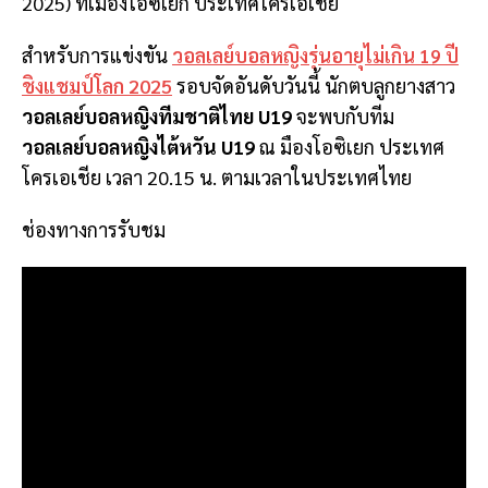
2025) ที่เมืองโอซิเยก ประเทศโครเอเชีย
สำหรับการแข่งขัน
วอลเลย์บอลหญิงรุ่นอายุไม่เกิน 19 ปี
ชิงแชมป์โลก 2025
รอบจัดอันดับวันนี้ นักตบลูกยางสาว
วอลเลย์บอลหญิงทีมชาติไทย U19
จะพบกับทีม
วอลเลย์บอลหญิงไต้หวัน U19
ณ มืองโอซิเยก ประเทศ
โครเอเชีย เวลา 20.15 น. ตามเวลาในประเทศไทย
ช่องทางการรับชม