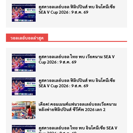
ดูสดวอลเลย์บอล ฟิลิปปินส์ พบ อินโดนีเซีย
SEA V Cup 2026 : 9 ส.ค. 69
วอลเลย์บอลล่าสุด
ดูสดวอลเลย์บอล ไทย พบ เวียดนาม SEA V
Cup 2026 : 9 ส.ค. 69
ดูสดวอลเลย์บอล ฟิลิปปินส์ พบ อินโดนีเซีย
SEA V Cup 2026 : 9 ส.ค. 69
เดือด! คอมเมนต์แฟนวอลเลย์บอลเวียดนาม
หลังพ่ายฟิลิปปินส์ ซีวีคัพ 2026 เลก 2
ดูสดวอลเลย์บอล ไทย พบ อินโดนีเซีย SEA V