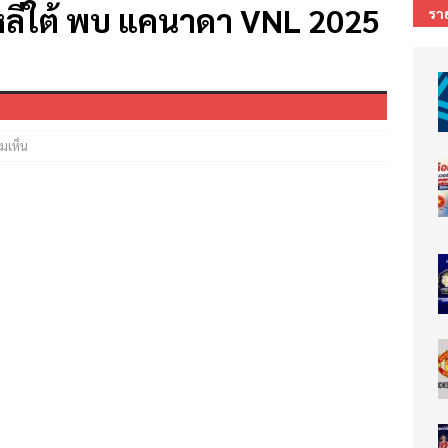
หลีใต้ พบ แคนาดา VNL 2025
รา
มเห็น