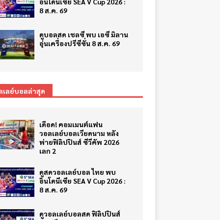
อินโดนีเซีย SEA V Cup 2026 :
8 ส.ค. 69
ดูบอลสด เชลซี พบ เอซี มิลาน
อุ่นเครื่องปรีซีซั่น 8 ส.ค. 69
ลเลย์บอลล่าสุด
เดือด! คอมเมนต์แฟน
วอลเลย์บอลเวียดนาม หลัง
พ่ายฟิลิปปินส์ ซีวีคัพ 2026
เลก 2
ดูสดวอลเลย์บอล ไทย พบ
อินโดนีเซีย SEA V Cup 2026 :
8 ส.ค. 69
ดูวอลเลย์บอลสด ฟิลิปปินส์