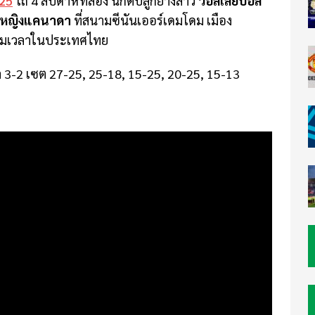
25
โถ 4 สัปดาห์ที่สอง นักตบลูกยางสาว
วอลเลย์บอล
ลหญิงแคนาดา
ที่สนามซีนันเออร์เดมโดม เมือง
 ตามเวลาในประเทศไทย
 3-2 เซต 27-25, 25-18, 15-25, 20-25, 15-13