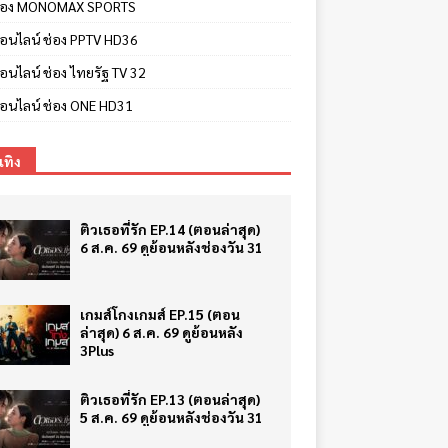
ีช่อง MONOMAX SPORTS
ีออนไลน์ ช่อง PPTV HD36
ออนไลน์ ช่อง ไทยรัฐ TV 32
ีออนไลน์ ช่อง ONE HD31
เทิง
ติวเธอที่รัก EP.14 (ตอนล่าสุด)
6 ส.ค. 69 ดูย้อนหลังช่องวัน 31
เกมส์โกงเกมส์ EP.15 (ตอน
ล่าสุด) 6 ส.ค. 69 ดูย้อนหลัง
3Plus
ติวเธอที่รัก EP.13 (ตอนล่าสุด)
5 ส.ค. 69 ดูย้อนหลังช่องวัน 31