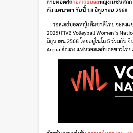
ถ่ายทอดสด
วอลเลย์บอล
หญิงเนชั่นส์ล
กับ แคนาดา วันนี้ 18 มิถุนายน 2568
วอลเลย์บอลหญิงทีมชาติไทย
จะลงแข่
2025) FIVB Volleyball Women’s Nation
มิถุนายน 2568 โดยอยู่ในโถ 5 ร่วมกับ จีน, 
Arena ฮ่องกง แฟนวอลเลย์บอลชาวไทยเต