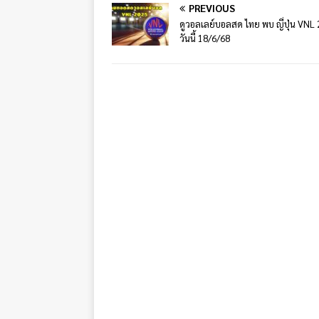
PREVIOUS
ดูวอลเลย์บอลสด ไทย พบ ญี่ปุ่น VNL
วันนี้ 18/6/68