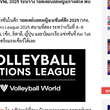
ีก VNL 2025 ระหว่าง วอลเลย์บอลหญิงเกาหลีใต้ พบ
งขันในศึก
วอลเลย์บอลหญิงเนชันส์ลีก 2025
(VNL
s League 2025 สนามที่สอง ระหว่างวันที่ 4–8
เช็ก, อิตาลี, ญี่ปุ่น และบัลแกเรีย แข่งขันที่ Kai Tak
รียมรอเชียร์ได้เลย
ฟุ