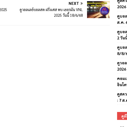
ดูสดว
NEXT
2026 
 2025
ดูวอลเลย์บอลสด ฝรั่งเศส พบ เยอรมัน VNL
2025 วันนี้ 18/6/68
ดูบอล
ส.ค. 
ดูบอล
2 วันน
ดูบอล
8/8/
ดูวอล
2026 
คอมเ
อินโด
ดูสดว
: 7 ส.
ดูท