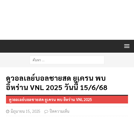
ดูวอลเลย์บอลชายสด ยูเครน พบ
อิหร่าน VNL 2025 วันนี้ 15/6/68
ดูวอลเลย์บอลชายสด ยูเครน พบ อิหร่าน VNL2025
มิถุนายน 15, 2025
ปิดความเห็น