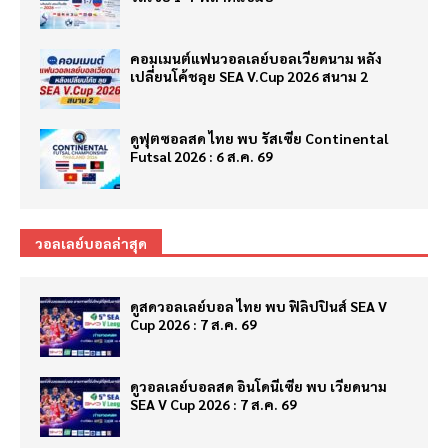
คอมเมนต์แฟนวอลเลย์บอลเวียดนาม หลัง
เปลี่ยนโค้ชลุย SEA V.Cup 2026 สนาม 2
ดูฟุตซอลสด ไทย พบ รัสเซีย Continental
Futsal 2026 : 6 ส.ค. 69
วอลเลย์บอลล่าสุด
ดูสดวอลเลย์บอล ไทย พบ ฟิลิปปินส์ SEA V
Cup 2026 : 7 ส.ค. 69
ดูวอลเลย์บอลสด อินโดนีเซีย พบ เวียดนาม
SEA V Cup 2026 : 7 ส.ค. 69