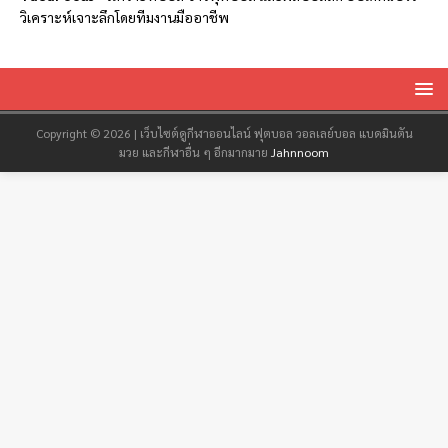
วิเคราะห์เจาะลึกโดยทีมงานมืออาชีพ
Copyright © 2026 | เว็บไซต์ดูกีฬาออนไลน์ ฟุตบอล วอลเลย์บอล แบดมินตัน
มวย และกีฬาอื่น ๆ อีกมากมาย
Jahnnoom