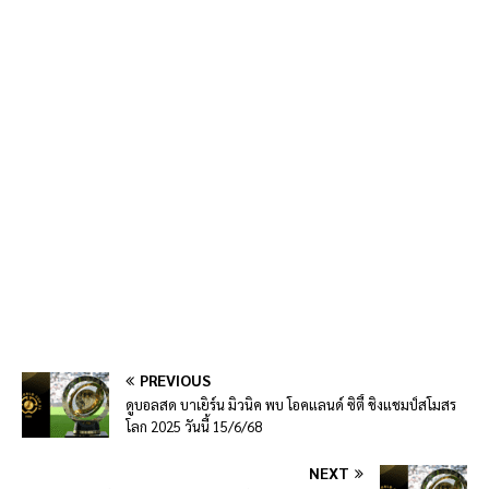
PREVIOUS
ดูบอลสด บาเยิร์น มิวนิค พบ โอคแลนด์ ซิตี้ ชิงแชมป์สโมสร
โลก 2025 วันนี้ 15/6/68
NEXT