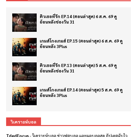
ติวเธอที่รัก EP.14 (ตอนล่าสุด) 6 ส.ค. 69 ดู
ย้อนหลังช่องวัน 31
เกมส์โกงเกมส์ EP.15 (ตอนล่าสุด) 6 ส.ค. 69 ดู
ย้อนหลัง 3Plus
ติวเธอที่รัก EP.13 (ตอนล่าสุด) 5 ส.ค. 69 ดู
ย้อนหลังช่องวัน 31
เกมส์โกงเกมส์ EP.14 (ตอนล่าสุด) 5 ส.ค. 69 ดู
ย้อนหลัง 3Plus
วิเคราะห์บอล
TdedFocus
-
วิเคราะห์บอล
ข่าวฟุตบอล และผลบอลสด อัปเดตฉับไว