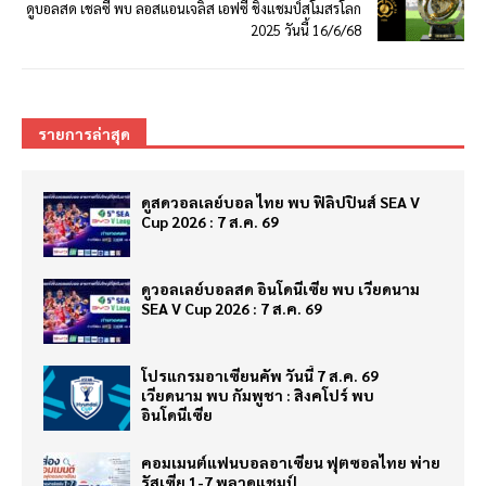
ดูบอลสด เชลซี พบ ลอสแอนเจลิส เอฟซี ชิงแชมป์สโมสรโลก
2025 วันนี้ 16/6/68
รายการล่าสุด
ดูสดวอลเลย์บอล ไทย พบ ฟิลิปปินส์ SEA V
Cup 2026 : 7 ส.ค. 69
ดูวอลเลย์บอลสด อินโดนีเซีย พบ เวียดนาม
SEA V Cup 2026 : 7 ส.ค. 69
โปรแกรมอาเซียนคัพ วันนี้ 7 ส.ค. 69
เวียดนาม พบ กัมพูชา : สิงคโปร์ พบ
อินโดนีเซีย
คอมเมนต์แฟนบอลอาเซียน ฟุตซอลไทย พ่าย
รัสเซีย 1-7 พลาดแชมป์