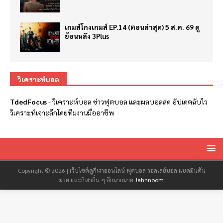
เกมส์โกงเกมส์ EP.14 (ตอนล่าสุด) 5 ส.ค. 69 ดู
ย้อนหลัง 3Plus
วิเคราะห์บอล
TdedFocus
-
วิเคราะห์บอล
ข่าวฟุตบอล และผลบอลสด อัปเดตฉับไว
วิเคราะห์เจาะลึกโดยทีมงานมืออาชีพ
Copyright © 2026 | เว็บไซต์ดูกีฬาออนไลน์ ฟุตบอล วอลเลย์บอล แบดมินตัน
มวย และกีฬาอื่น ๆ อีกมากมาย
Jahnnoom