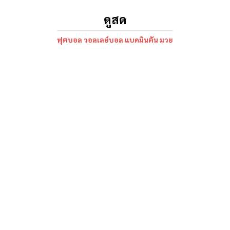
ดูสด
ฟุตบอล วอลเลย์บอล แบดมินตัน มวย