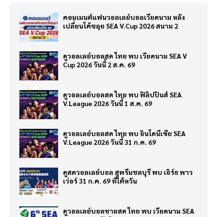
คอมเมนต์แฟนวอลเลย์บอลเวียดนาม หลัง
เปลี่ยนโค้ชลุย SEA V.Cup 2026 สนาม 2
ดูวอลเลย์บอลสด ไทย พบ เวียดนาม SEA V
Cup 2026 วันนี้ 2 ส.ค. 69
ดูวอลเลย์บอลสด ไทย พบ ฟิลิปปินส์ SEA
V.League 2026 วันนี้ 1 ส.ค. 69
ดูวอลเลย์บอลสด ไทย พบ อินโดนีเซีย SEA
V.League 2026 วันนี้ 31 ก.ค. 69
ดูสดวอลเลย์บอล สุพรีมชลบุรี พบ เอิร์ธ พาว
เว่อร์ 31 ก.ค. 69 ที่ไต้หวัน
ดูวอลเลย์บอลชายสด ไทย พบ เวียดนาม SEA