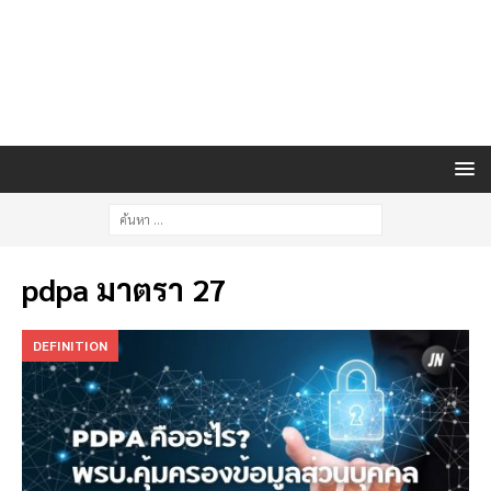
pdpa มาตรา 27
DEFINITION