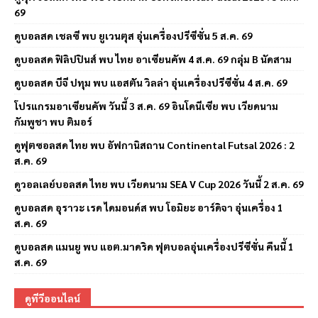
69
ดูบอลสด เชลซี พบ ยูเวนตุส อุ่นเครื่องปรีซีซั่น 5 ส.ค. 69
ดูบอลสด ฟิลิปปินส์ พบ ไทย อาเซียนคัพ 4 ส.ค. 69 กลุ่ม B นัดสาม
ดูบอลสด บีจี ปทุม พบ แอสตัน วิลล่า อุ่นเครื่องปรีซีซั่น 4 ส.ค. 69
โปรแกรมอาเซียนคัพ วันนี้ 3 ส.ค. 69 อินโดนีเซีย พบ เวียดนาม
กัมพูชา พบ ติมอร์
ดูฟุตซอลสด ไทย พบ อัฟกานิสถาน Continental Futsal 2026 : 2
ส.ค. 69
ดูวอลเลย์บอลสด ไทย พบ เวียดนาม SEA V Cup 2026 วันนี้ 2 ส.ค. 69
ดูบอลสด อุราวะ เรด ไดมอนด์ส พบ โอมิยะ อาร์ดิจา อุ่นเครื่อง 1
ส.ค. 69
ดูบอลสด แมนยู พบ แอต.มาดริด ฟุตบอลอุ่นเครื่องปรีซีซั่น คืนนี้ 1
ส.ค. 69
ดูทีวีออนไลน์