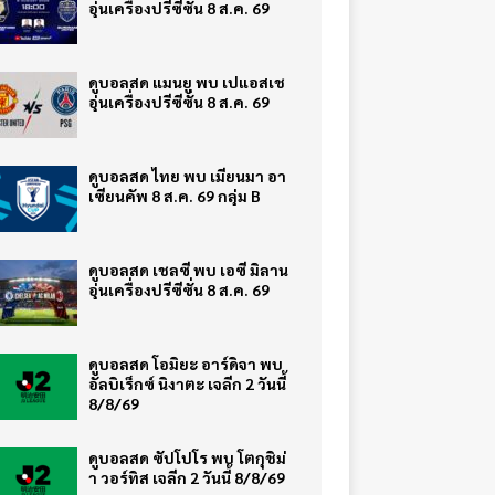
อุ่นเครื่องปรีซีซั่น 8 ส.ค. 69
ดูบอลสด แมนยู พบ เปแอสเช
อุ่นเครื่องปรีซีซั่น 8 ส.ค. 69
ดูบอลสด ไทย พบ เมียนมา อา
เซียนคัพ 8 ส.ค. 69 กลุ่ม B
ดูบอลสด เชลซี พบ เอซี มิลาน
อุ่นเครื่องปรีซีซั่น 8 ส.ค. 69
ดูบอลสด โอมิยะ อาร์ดิจา พบ
อัลบิเร็กซ์ นิงาตะ เจลีก 2 วันนี้
8/8/69
ดูบอลสด ซัปโปโร พบ โตกุชิม่
า วอร์ทิส เจลีก 2 วันนี้ 8/8/69