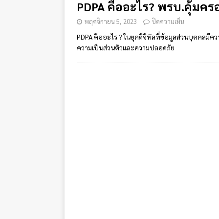
PDPA คืออะไร? พรบ.คุ้มคร
พฤศจิกายน 5, 2023
ปิดความเห็น
PDPA คืออะไร ? ในยุคดิจิทัลที่ข้อมูลส่วนบุคคลมีค
ความเป็นส่วนตัวและความปลอดภัย