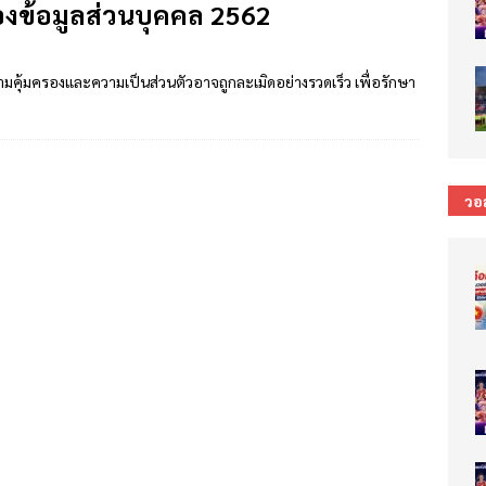
องข้อมูลส่วนบุคคล 2562
วามคุ้มครองและความเป็นส่วนตัวอาจถูกละเมิดอย่างรวดเร็ว เพื่อรักษา
วอ