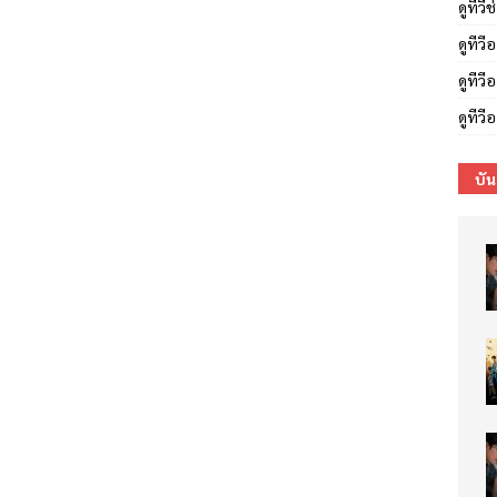
ดูทีว
ดูทีว
ดูทีวี
ดูทีว
บัน