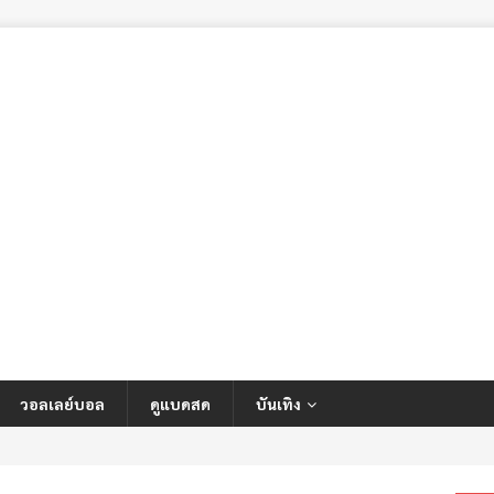
วอลเลย์บอล
ดูแบดสด
บันเทิง