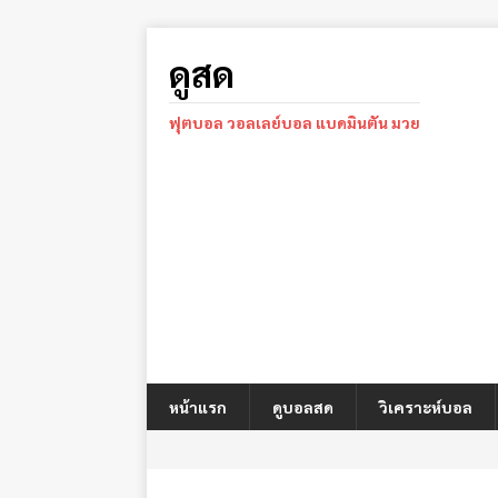
ดูสด
ฟุตบอล วอลเลย์บอล แบดมินตัน มวย
หน้าแรก
ดูบอลสด
วิเคราะห์บอล