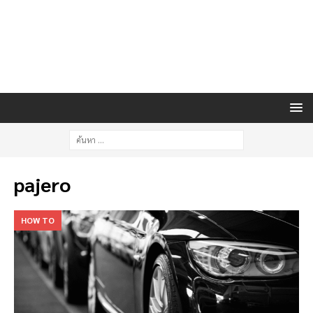
pajero
HOW TO