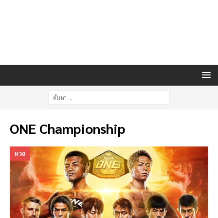
ONE Championship
มวย