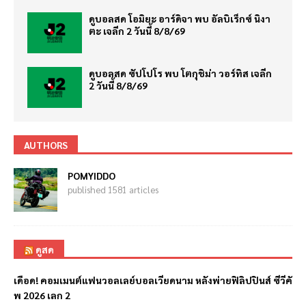
ดูบอลสด โอมิยะ อาร์ดิจา พบ อัลบิเร็กซ์ นิงา
ตะ เจลีก 2 วันนี้ 8/8/69
ดูบอลสด ซัปโปโร พบ โตกุชิม่า วอร์ทิส เจลีก
2 วันนี้ 8/8/69
AUTHORS
POMYIDDO
published 1581 articles
ดูสด
เดือด! คอมเมนต์แฟนวอลเลย์บอลเวียดนาม หลังพ่ายฟิลิปปินส์ ซีวีคั
พ 2026 เลก 2