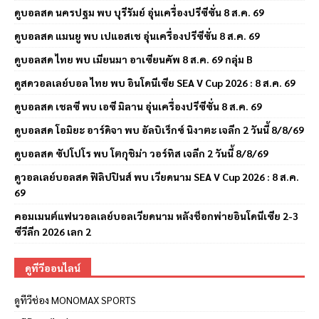
ดูบอลสด นครปฐม พบ บุรีรัมย์ อุ่นเครื่องปรีซีซั่น 8 ส.ค. 69
ดูบอลสด แมนยู พบ เปแอสเช อุ่นเครื่องปรีซีซั่น 8 ส.ค. 69
ดูบอลสด ไทย พบ เมียนมา อาเซียนคัพ 8 ส.ค. 69 กลุ่ม B
ดูสดวอลเลย์บอล ไทย พบ อินโดนีเซีย SEA V Cup 2026 : 8 ส.ค. 69
ดูบอลสด เชลซี พบ เอซี มิลาน อุ่นเครื่องปรีซีซั่น 8 ส.ค. 69
ดูบอลสด โอมิยะ อาร์ดิจา พบ อัลบิเร็กซ์ นิงาตะ เจลีก 2 วันนี้ 8/8/69
ดูบอลสด ซัปโปโร พบ โตกุชิม่า วอร์ทิส เจลีก 2 วันนี้ 8/8/69
ดูวอลเลย์บอลสด ฟิลิปปินส์ พบ เวียดนาม SEA V Cup 2026 : 8 ส.ค.
69
คอมเมนต์แฟนวอลเลย์บอลเวียดนาม หลังช็อกพ่ายอินโดนีเซีย 2-3
ซีวีลีก 2026 เลก 2
ดูทีวีออนไลน์
ดูทีวีช่อง MONOMAX SPORTS