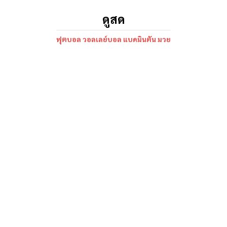
ดูสด
ฟุตบอล วอลเลย์บอล แบดมินตัน มวย