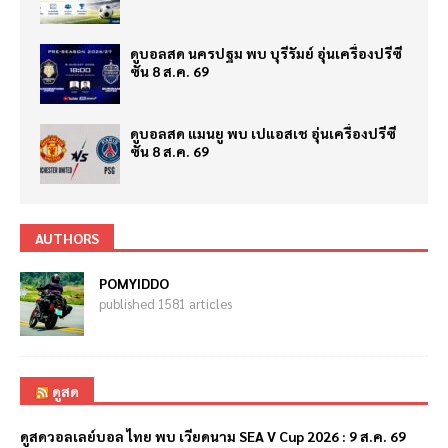
ดูบอลสด นครปฐม พบ บุรีรัมย์ อุ่นเครื่องปรีซี
ซั่น 8 ส.ค. 69
ดูบอลสด แมนยู พบ เปแอสเช อุ่นเครื่องปรีซี
ซั่น 8 ส.ค. 69
AUTHORS
POMYIDDO
published 1581 articles
ดูสด
ดูสดวอลเลย์บอล ไทย พบ เวียดนาม SEA V Cup 2026 : 9 ส.ค. 69