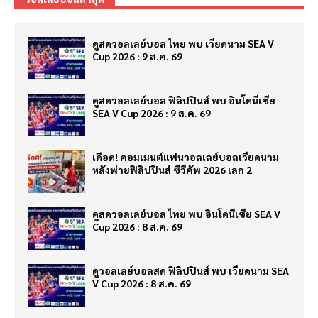
ดูสดวอลเลย์บอล ไทย พบ เวียดนาม SEA V
Cup 2026 : 9 ส.ค. 69
ดูสดวอลเลย์บอล ฟิลิปปินส์ พบ อินโดนีเซีย
SEA V Cup 2026 : 9 ส.ค. 69
เดือด! คอมเมนต์แฟนวอลเลย์บอลเวียดนาม
หลังพ่ายฟิลิปปินส์ ซีวีคัพ 2026 เลก 2
ดูสดวอลเลย์บอล ไทย พบ อินโดนีเซีย SEA V
Cup 2026 : 8 ส.ค. 69
ดูวอลเลย์บอลสด ฟิลิปปินส์ พบ เวียดนาม SEA
V Cup 2026 : 8 ส.ค. 69