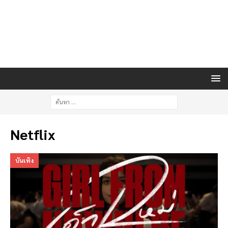
Netflix
บันเทิง