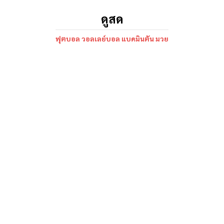
ดูสด
ฟุตบอล วอลเลย์บอล แบดมินตัน มวย