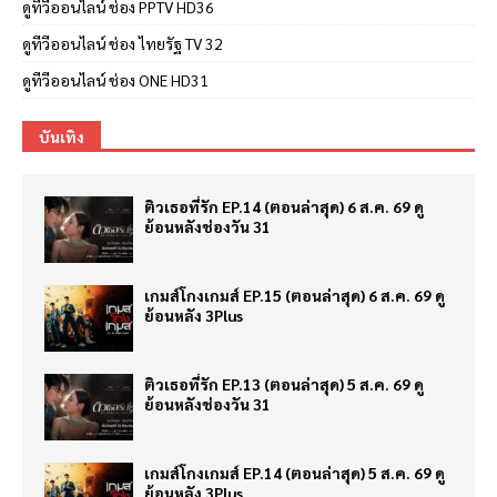
ดูทีวีออนไลน์ ช่อง PPTV HD36
ดูทีวีออนไลน์ ช่อง ไทยรัฐ TV 32
ดูทีวีออนไลน์ ช่อง ONE HD31
บันเทิง
ติวเธอที่รัก EP.14 (ตอนล่าสุด) 6 ส.ค. 69 ดู
ย้อนหลังช่องวัน 31
เกมส์โกงเกมส์ EP.15 (ตอนล่าสุด) 6 ส.ค. 69 ดู
ย้อนหลัง 3Plus
ติวเธอที่รัก EP.13 (ตอนล่าสุด) 5 ส.ค. 69 ดู
ย้อนหลังช่องวัน 31
เกมส์โกงเกมส์ EP.14 (ตอนล่าสุด) 5 ส.ค. 69 ดู
ย้อนหลัง 3Plus