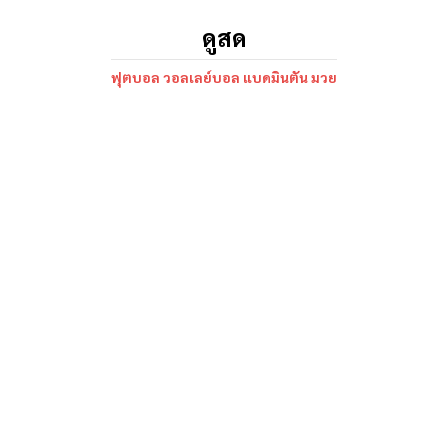
ดูสด
ฟุตบอล วอลเลย์บอล แบดมินตัน มวย