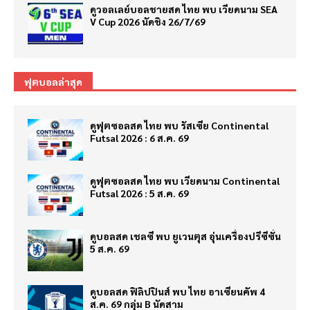
ดูวอลเลย์บอลชายสด ไทย พบ เวียดนาม SEA
V Cup 2026 นัดชิง 26/7/69
ฟุตบอลล่าสุด
ดูฟุตซอลสด ไทย พบ รัสเซีย Continental
Futsal 2026 : 6 ส.ค. 69
ดูฟุตซอลสด ไทย พบ เวียดนาม Continental
Futsal 2026 : 5 ส.ค. 69
ดูบอลสด เชลซี พบ ยูเวนตุส อุ่นเครื่องปรีซีซั่น
5 ส.ค. 69
ดูบอลสด ฟิลิปปินส์ พบ ไทย อาเซียนคัพ 4
ส.ค. 69 กลุ่ม B นัดสาม