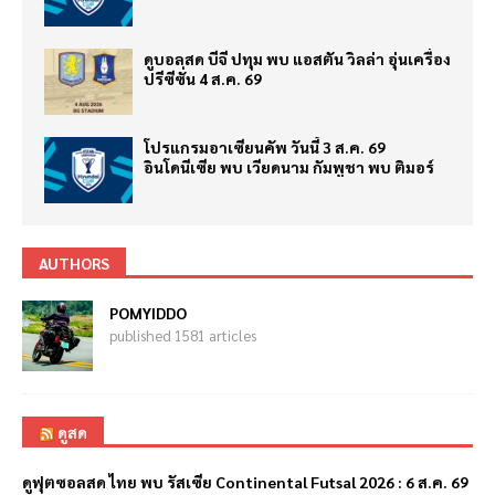
ดูบอลสด บีจี ปทุม พบ แอสตัน วิลล่า อุ่นเครื่อง
ปรีซีซั่น 4 ส.ค. 69
โปรแกรมอาเซียนคัพ วันนี้ 3 ส.ค. 69
อินโดนีเซีย พบ เวียดนาม กัมพูชา พบ ติมอร์
AUTHORS
POMYIDDO
published 1581 articles
ดูสด
ดูฟุตซอลสด ไทย พบ รัสเซีย Continental Futsal 2026 : 6 ส.ค. 69