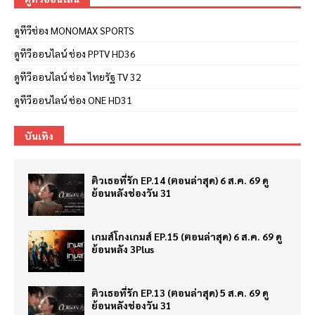
ดูทีวีช่อง MONOMAX SPORTS
ดูทีวีออนไลน์ ช่อง PPTV HD36
ดูทีวีออนไลน์ ช่อง ไทยรัฐ TV 32
ดูทีวีออนไลน์ ช่อง ONE HD31
บันเทิง
ติวเธอที่รัก EP.14 (ตอนล่าสุด) 6 ส.ค. 69 ดู
ย้อนหลังช่องวัน 31
เกมส์โกงเกมส์ EP.15 (ตอนล่าสุด) 6 ส.ค. 69 ดู
ย้อนหลัง 3Plus
ติวเธอที่รัก EP.13 (ตอนล่าสุด) 5 ส.ค. 69 ดู
ย้อนหลังช่องวัน 31