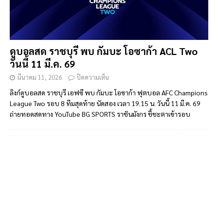
ดูบอลสด ราชบุรี พบ กัมบะ โอซาก้า ACL Two
วันนี้ 11 มี.ค. 69
มีนาคม 11, 2026
ปิดความเห็น
ลิงก์ดูบอลสด ราชบุรี เอฟซี พบ กัมบะ โอซาก้า ฟุตบอล AFC Champions
League Two รอบ 8 ทีมสุดท้าย นัดสอง เวลา 19.15 น. วันนี้ 11 มี.ค. 69
ถ่ายทอดสดทาง YouTube BG SPORTS ราชันมังกร ชี้ชะตาเข้ารอบ