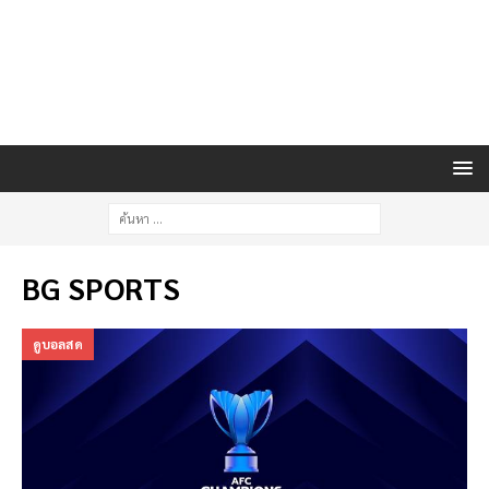
BG SPORTS
ดูบอลสด