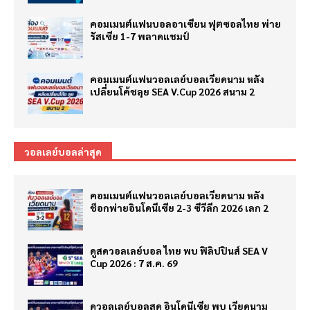
คอมเมนต์แฟนบอลอาเซียน ฟุตซอลไทย พ่าย
รัสเซีย 1-7 พลาดแชมป์
คอมเมนต์แฟนวอลเลย์บอลเวียดนาม หลัง
เปลี่ยนโค้ชลุย SEA V.Cup 2026 สนาม 2
วอลเลย์บอลล่าสุด
คอมเมนต์แฟนวอลเลย์บอลเวียดนาม หลัง
ช็อกพ่ายอินโดนีเซีย 2-3 ซีวีลีก 2026 เลก 2
ดูสดวอลเลย์บอล ไทย พบ ฟิลิปปินส์ SEA V
Cup 2026 : 7 ส.ค. 69
ดูวอลเลย์บอลสด อินโดนีเซีย พบ เวียดนาม