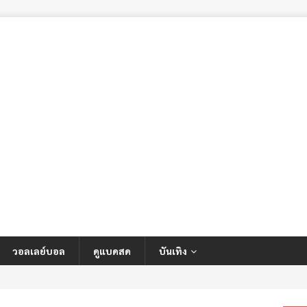
วอลเลย์บอล
ดูแบดสด
บันเทิง