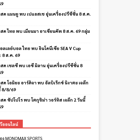
69
สด แมนยู พบ เปแอสเช อุ่นเครื่องปรีซีซั่น 8 ส.ค.
สด ไทย พบ เมียนมา อาเซียนคัพ 8 ส.ค. 69 กลุ่ม
อลเลย์บอล ไทย พบ อินโดนีเซีย SEA V Cup
: 8 ส.ค. 69
สด เชลซี พบ เอซี มิลาน อุ่นเครื่องปรีซีซั่น 8
69
สด โอมิยะ อาร์ดิจา พบ อัลบิเร็กซ์ นิงาตะ เจลีก
ี้ 8/8/69
สด ซัปโปโร พบ โตกุชิม่า วอร์ทิส เจลีก 2 วันนี้
69
ีวีออนไลน์
ีช่อง MONOMAX SPORTS