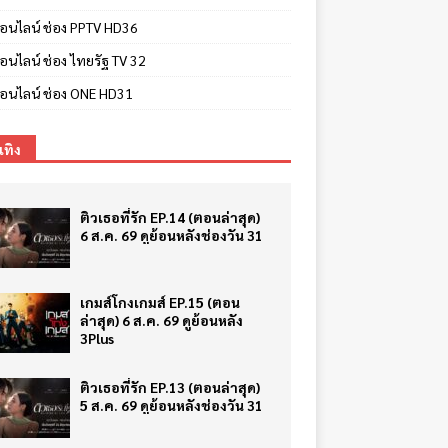
ีออนไลน์ ช่อง PPTV HD36
ออนไลน์ ช่อง ไทยรัฐ TV 32
ีออนไลน์ ช่อง ONE HD31
เทิง
ติวเธอที่รัก EP.14 (ตอนล่าสุด)
6 ส.ค. 69 ดูย้อนหลังช่องวัน 31
เกมส์โกงเกมส์ EP.15 (ตอน
ล่าสุด) 6 ส.ค. 69 ดูย้อนหลัง
3Plus
ติวเธอที่รัก EP.13 (ตอนล่าสุด)
5 ส.ค. 69 ดูย้อนหลังช่องวัน 31