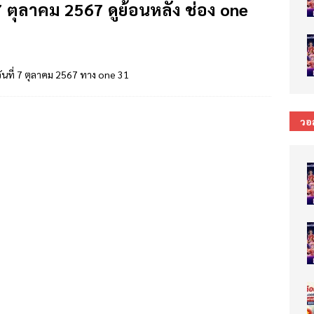
้ 7 ตุลาคม 2567 ดูย้อนหลัง ช่อง one
 วันที่ 7 ตุลาคม 2567 ทาง one 31
วอ