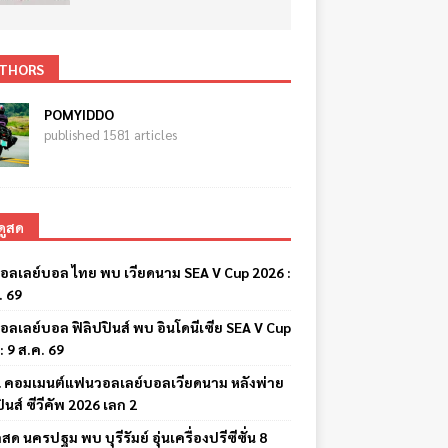
THORS
POMYIDDO
published 1581 articles
ดูสด
อลเลย์บอล ไทย พบ เวียดนาม SEA V Cup 2026 :
. 69
อลเลย์บอล ฟิลิปปินส์ พบ อินโดนีเซีย SEA V Cup
: 9 ส.ค. 69
ด! คอมเมนต์แฟนวอลเลย์บอลเวียดนาม หลังพ่าย
ปินส์ ซีวีคัพ 2026 เลก 2
สด นครปฐม พบ บุรีรัมย์ อุ่นเครื่องปรีซีซั่น 8