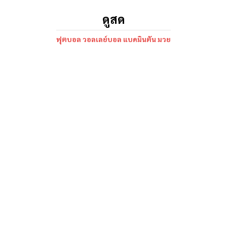
ดูสด
ฟุตบอล วอลเลย์บอล แบดมินตัน มวย