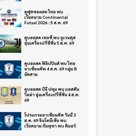
ดูฟุตซอลสด ไทย พบ
เวียดนาม Continental
Futsal 2026 : 5 ส.ค. 69
ดูบอลสด เชลซี พบ ยูเวนตุส
อุ่นเครื่องปรีซีซั่น 5 ส.ค. 69
ดูบอลสด ฟิลิปปินส์ พบ ไทย
อาเซียนคัพ 4 ส.ค. 69 กลุ่ม B
นัดสาม
ดูบอลสด บีจี ปทุม พบ แอสตัน
วิลล่า อุ่นเครื่องปรีซีซั่น 4 ส.ค.
69
โปรแกรมอาเซียนคัพ วันนี้ 3
ส.ค. 69 อินโดนีเซีย พบ
เวียดนาม กัมพูชา พบ ติมอร์