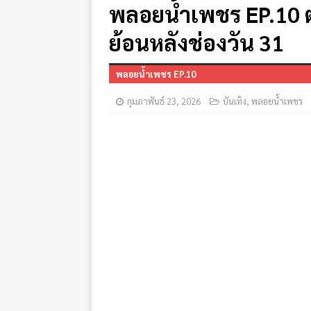
พลอยน้ำเพชร EP.10 ตอน
ย้อนหลังช่องวัน 31
พลอยน้ำเพชร EP.10
กุมภาพันธ์ 23, 2026
บันเทิง
,
พลอยน้ำเพชร