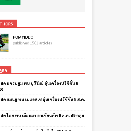
THORS
POMYIDDO
published 1581 articles
ดูสด
สด นครปฐม พบ บุรีรัมย์ อุ่นเครื่องปรีซีซั่น 8
69
สด แมนยู พบ เปแอสเช อุ่นเครื่องปรีซีซั่น 8 ส.ค.
สด ไทย พบ เมียนมา อาเซียนคัพ 8 ส.ค. 69 กลุ่ม