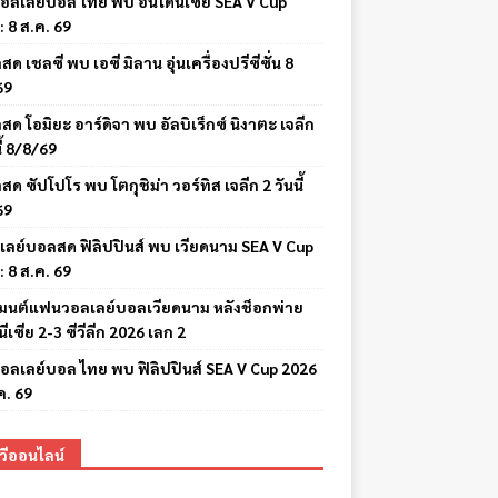
อลเลย์บอล ไทย พบ อินโดนีเซีย SEA V Cup
: 8 ส.ค. 69
สด เชลซี พบ เอซี มิลาน อุ่นเครื่องปรีซีซั่น 8
69
สด โอมิยะ อาร์ดิจา พบ อัลบิเร็กซ์ นิงาตะ เจลีก
ี้ 8/8/69
สด ซัปโปโร พบ โตกุชิม่า วอร์ทิส เจลีก 2 วันนี้
69
เลย์บอลสด ฟิลิปปินส์ พบ เวียดนาม SEA V Cup
: 8 ส.ค. 69
มนต์แฟนวอลเลย์บอลเวียดนาม หลังช็อกพ่าย
นีเซีย 2-3 ซีวีลีก 2026 เลก 2
อลเลย์บอล ไทย พบ ฟิลิปปินส์ SEA V Cup 2026
ค. 69
ีวีออนไลน์