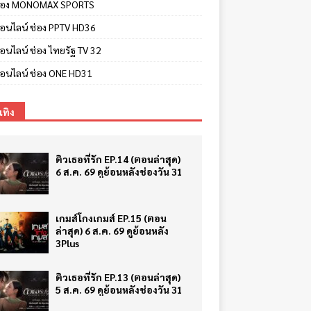
ีช่อง MONOMAX SPORTS
ีออนไลน์ ช่อง PPTV HD36
ออนไลน์ ช่อง ไทยรัฐ TV 32
ีออนไลน์ ช่อง ONE HD31
เทิง
ติวเธอที่รัก EP.14 (ตอนล่าสุด)
6 ส.ค. 69 ดูย้อนหลังช่องวัน 31
เกมส์โกงเกมส์ EP.15 (ตอน
ล่าสุด) 6 ส.ค. 69 ดูย้อนหลัง
3Plus
ติวเธอที่รัก EP.13 (ตอนล่าสุด)
5 ส.ค. 69 ดูย้อนหลังช่องวัน 31