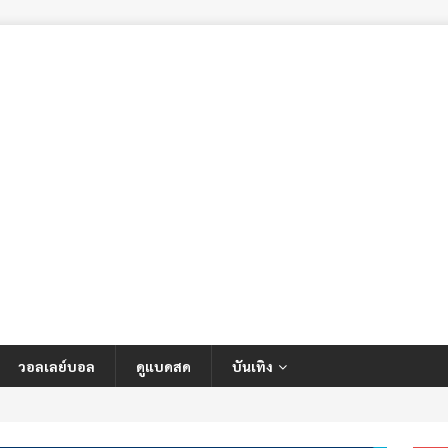
วอลเลย์บอล
ดูแบดสด
บันเทิง