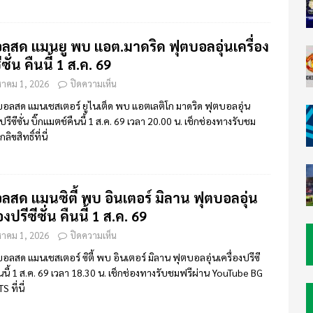
อลสด แมนยู พบ แอต.มาดริด ฟุตบอลอุ่นเครื่อง
ีซั่น คืนนี้ 1 ส.ค. 69
หาคม 1, 2026
ปิดความเห็น
ดูบอลสด แมนเชสเตอร์ ยูไนเต็ด พบ แอตเลติโก มาดริด ฟุตบอลอุ่น
งปรีซีซั่น บิ๊กแมตช์คืนนี้ 1 ส.ค. 69 เวลา 20.00 น. เช็กช่องทางรับชม
ิขสิทธิ์ที่นี่
ลสด แมนซิตี้ พบ อินเตอร์ มิลาน ฟุตบอลอุ่น
่องปรีซีซั่น คืนนี้ 1 ส.ค. 69
หาคม 1, 2026
ปิดความเห็น
ูบอลสด แมนเชสเตอร์ ซิตี้ พบ อินเตอร์ มิลาน ฟุตบอลอุ่นเครื่องปรีซี
ย็นนี้ 1 ส.ค. 69 เวลา 18.30 น. เช็กช่องทางรับชมฟรีผ่าน YouTube BG
 ที่นี่