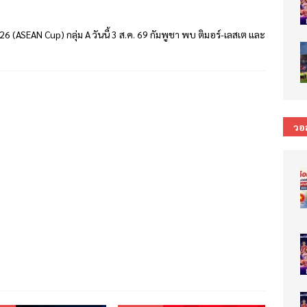
(ASEAN Cup) กลุ่ม A วันนี้ 3 ส.ค. 69 กัมพูชา พบ ติมอร์-เลสเต และ
วอ