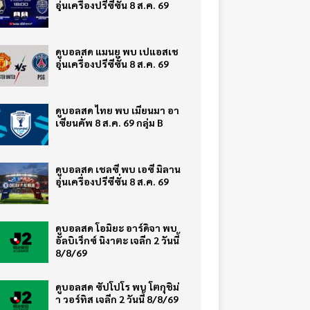
อุ่นเครื่องปรีซีซั่น 8 ส.ค. 69
ดูบอลสด แมนยู พบ เปแอสเช
อุ่นเครื่องปรีซีซั่น 8 ส.ค. 69
ดูบอลสด ไทย พบ เมียนมา อา
เซียนคัพ 8 ส.ค. 69 กลุ่ม B
ดูบอลสด เชลซี พบ เอซี มิลาน
อุ่นเครื่องปรีซีซั่น 8 ส.ค. 69
ดูบอลสด โอมิยะ อาร์ดิจา พบ
อัลบิเร็กซ์ นิงาตะ เจลีก 2 วันนี้
8/8/69
ดูบอลสด ซัปโปโร พบ โตกุชิม่
า วอร์ทิส เจลีก 2 วันนี้ 8/8/69