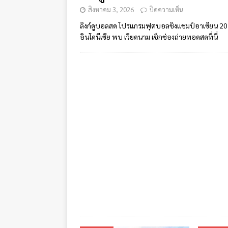
สิงหาคม 3, 2026
ปิดความเห็น
ลิงก์ดูบอลสด โปรแกรมฟุตบอลชิงแชมป์อาเซียน 2026 
อินโดนีเซีย พบ เวียดนาม เช็กช่องถ่ายทอดสดที่นี่