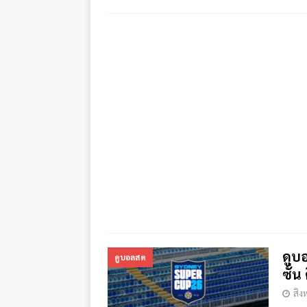
ดูบอ
ดูบอลสด
ซั่น
สิง