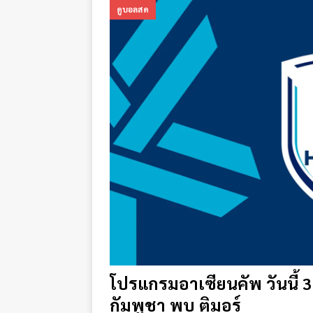
ดูบอลสด
โปรแกรมอาเซียนคัพ วันนี้ 3
กัมพูชา พบ ติมอร์