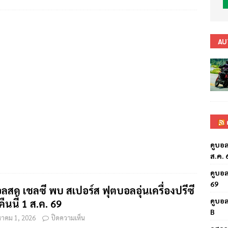
AU
ดูบอล
ส.ค. 
ดูบอล
69
ลสด เชลซี พบ สเปอร์ส ฟุตบอลอุ่นเครื่องปรีซี
ดูบอล
 คืนนี้ 1 ส.ค. 69
B
หาคม 1, 2026
ปิดความเห็น