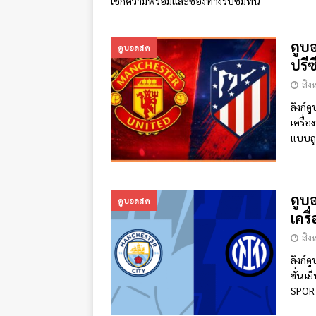
เช็กความพร้อมและช่องทางรับชมที่นี่
ดูบ
ดูบอลสด
ปรีซ
สิง
ลิงก์
เครื่อ
แบบถูกล
ดูบอ
ดูบอลสด
เครื
สิง
ลิงก์ด
ซั่น เ
SPORTS