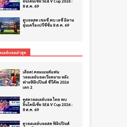
อินโดนีเซีย SEA V Cup 2026 :
8 ส.ค. 69
ดูบอลสด เชลซี พบ เอซี มิลาน
อุ่นเครื่องปรีซีซั่น 8 ส.ค. 69
ลเลย์บอลล่าสุด
เดือด! คอมเมนต์แฟน
วอลเลย์บอลเวียดนาม หลัง
พ่ายฟิลิปปินส์ ซีวีคัพ 2026
เลก 2
ดูสดวอลเลย์บอล ไทย พบ
อินโดนีเซีย SEA V Cup 2026 :
8 ส.ค. 69
ดูวอลเลย์บอลสด ฟิลิปปินส์