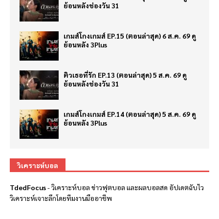
ย้อนหลังช่องวัน 31
เกมส์โกงเกมส์ EP.15 (ตอนล่าสุด) 6 ส.ค. 69 ดู
ย้อนหลัง 3Plus
ติวเธอที่รัก EP.13 (ตอนล่าสุด) 5 ส.ค. 69 ดู
ย้อนหลังช่องวัน 31
เกมส์โกงเกมส์ EP.14 (ตอนล่าสุด) 5 ส.ค. 69 ดู
ย้อนหลัง 3Plus
วิเคราะห์บอล
TdedFocus
-
วิเคราะห์บอล
ข่าวฟุตบอล และผลบอลสด อัปเดตฉับไว
วิเคราะห์เจาะลึกโดยทีมงานมืออาชีพ