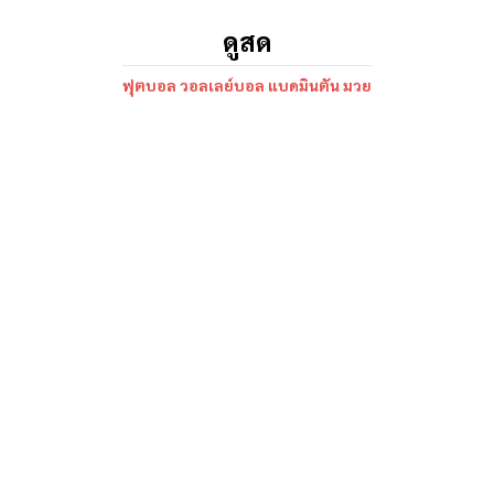
ดูสด
ฟุตบอล วอลเลย์บอล แบดมินตัน มวย