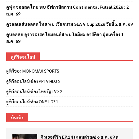
ดูฟุตซอลสด ไทย พบ อัฟกานิสถาน Continental Futsal 2026 : 2
ส.ค. 69
ดูวอลเลย์บอลสด ไทย พบ เวียดนาม SEA V Cup 2026 วันนี้ 2 ส.ค. 69
ดูบอลสด อุราวะ เรด ไดมอนด์ส พบ โอมิยะ อาร์ดิจา อุ่นเครื่อง 1
ส.ค. 69
ดูทีวีออนไลน์
ดูทีวีช่อง MONOMAX SPORTS
ดูทีวีออนไลน์ ช่อง PPTV HD36
ดูทีวีออนไลน์ ช่อง ไทยรัฐ TV 32
ดูทีวีออนไลน์ ช่อง ONE HD31
บันเทิง
ติวเธอที่รัก EP.14 (ตอนล่าสุด) 6 ส.ค. 69 ดู