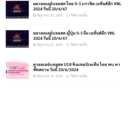
ผลวอลเลย์บอลสด ไทย 0-3 บราซิล เนชั่นส์ลีก VNL
2024 วันนี้ 20/6/67
มิถุนายน 20, 2024
ปิดความเห็น
ผลวอลเลย์บอลสด ญี่ปุ่น 0-3 จีน เนชั่นส์ลีก VNL
2024 วันนี้ 20/6/67
มิถุนายน 20, 2024
ปิดความเห็น
ดูวอลเลย์บอลสด U18 ชิงแชมป์เอเชีย ไทย พบ คา
ซัคสถาน วันนี้ 20/6/2024
มิถุนายน 19, 2024
ปิดความเห็น