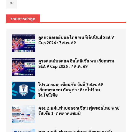
»
รายการล่าสุด
ดูสดวอลเลย์บอล ไทย พบ ฟิลิปปินส์ SEA V
Cup 2026 : 7 ส.ค. 69
ดูวอลเลย์บอลสด อินโดนีเซีย พบ เวียดนาม
SEA V Cup 2026 : 7 ส.ค. 69
โปรแกรมอาเซียนคัพ วันนี้ 7 ส.ค. 69
เวียดนาม พบ กัมพูชา : สิงคโปร์ พบ
อินโดนีเซีย
คอมเมนต์แฟนบอลอาเซียน ฟุตซอลไทย พ่าย
รัสเซีย 1-7 พลาดแชมป์
คอมเมนต์แฟนวอลเลย์บอลเวียดนาม หลัง