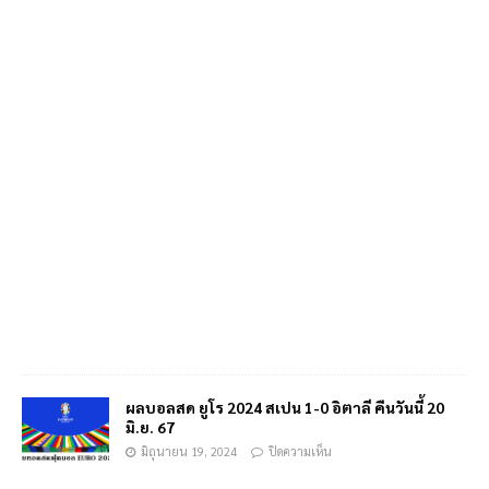
ผลบอลสด ยูโร 2024 สเปน 1-0 อิตาลี คืนวันนี้ 20
มิ.ย. 67
มิถุนายน 19, 2024
ปิดความเห็น