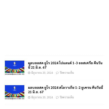
ผลบอลสด ยูโร 2024 โปแลนด์ 1-3 ออสเตรีย คืนวัน
นี้ 21 มิ.ย. 67
มิถุนายน 20, 2024
ปิดความเห็น
ผลบอลสด ยูโร 2024 สโลวาเกีย 1-2 ยูเครน คืนวันนี้
21 มิ.ย. 67
มิถุนายน 20, 2024
ปิดความเห็น