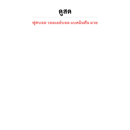
ดูสด
ฟุตบอล วอลเลย์บอล แบดมินตัน มวย