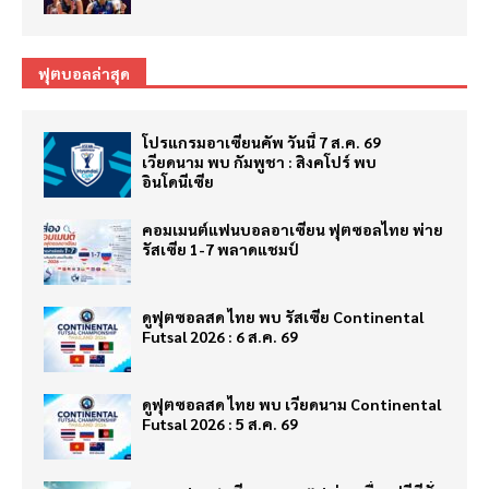
ฟุตบอลล่าสุด
โปรแกรมอาเซียนคัพ วันนี้ 7 ส.ค. 69
เวียดนาม พบ กัมพูชา : สิงคโปร์ พบ
อินโดนีเซีย
คอมเมนต์แฟนบอลอาเซียน ฟุตซอลไทย พ่าย
รัสเซีย 1-7 พลาดแชมป์
ดูฟุตซอลสด ไทย พบ รัสเซีย Continental
Futsal 2026 : 6 ส.ค. 69
ดูฟุตซอลสด ไทย พบ เวียดนาม Continental
Futsal 2026 : 5 ส.ค. 69