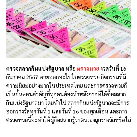
ตรวจสลากกินแบ่งรัฐบาล
หรือ
ตรวจหวย
งวดวันที่ 16
ธันวาคม 2567 หวยออกอะไร ใบตรวจหวย กิจกรรมที่มี
ความนิยมอย่างมากในประเทศไทย และการตรวจหวยก็
เป็นขั้นตอนสำคัญที่ทุกคนต้องทำหลังจากที่ได้ซื้อสลาก
กินแบ่งรัฐบาลมา โดยทั่วไป สลากกินแบ่งรัฐบาลจะมีการ
ออกรางวัลทุกวันที่ 1 และวันที่ 16 ของทุกเดือน และการ
ตรวจหวยนี้จะทำให้ผู้ถือสลากรู้ว่าตนเองถูกรางวัลหรือไม่