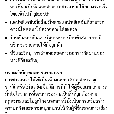
ทางที่น่าเชื่อถือและสามารถตรวจหวยได้อย่างรวดเร็ว
โดยเข้าไปที่ glo.or.th
แอปพลิเคชันมือถือ: มีหลายแอปพลิเคชันที่สามารถ
ดาวน์โหลดมาใช้ตรวจหวยได้สะดวก
ร้านค้าสลากกินแบ่งรัฐบาล: บางร้านค้าสลากอาจมี
บริการตรวจหวยให้กับลูกค้า
ทีวีและวิทยุ: การถ่ายทอดสดการออกรางวัลผ่านช่อง
ทางทีวีและวิทยุ
ความสำคัญของการตรวจหวย
การตรวจหวยไม่ได้เป็นเพียงแค่การตรวจสอบว่าถูก
รางวัลหรือไม่ แต่ยังเป็นวิธีการที่ทำให้ผู้ซื้อสลากสามารถ
มั่นใจได้ว่าการซื้อสลากของตนเป็นสิ่งที่ถูกต้องตาม
กฎหมายและไม่ถูกโกง นอกจากนี้ ยังเป็นการเสริมสร้าง
ความหวังและความสนุกสนานให้กับผู้ที่ชื่นชอบการเสี่ยง