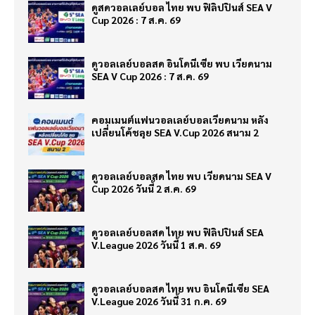
ดูสดวอลเลย์บอล ไทย พบ ฟิลิปปินส์ SEA V
Cup 2026 : 7 ส.ค. 69
ดูวอลเลย์บอลสด อินโดนีเซีย พบ เวียดนาม
SEA V Cup 2026 : 7 ส.ค. 69
คอมเมนต์แฟนวอลเลย์บอลเวียดนาม หลัง
เปลี่ยนโค้ชลุย SEA V.Cup 2026 สนาม 2
ดูวอลเลย์บอลสด ไทย พบ เวียดนาม SEA V
Cup 2026 วันนี้ 2 ส.ค. 69
ดูวอลเลย์บอลสด ไทย พบ ฟิลิปปินส์ SEA
V.League 2026 วันนี้ 1 ส.ค. 69
ดูวอลเลย์บอลสด ไทย พบ อินโดนีเซีย SEA
V.League 2026 วันนี้ 31 ก.ค. 69