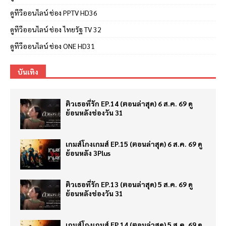
ดูทีวีออนไลน์ ช่อง PPTV HD36
ดูทีวีออนไลน์ ช่อง ไทยรัฐ TV 32
ดูทีวีออนไลน์ ช่อง ONE HD31
บันเทิง
ติวเธอที่รัก EP.14 (ตอนล่าสุด) 6 ส.ค. 69 ดู
ย้อนหลังช่องวัน 31
เกมส์โกงเกมส์ EP.15 (ตอนล่าสุด) 6 ส.ค. 69 ดู
ย้อนหลัง 3Plus
ติวเธอที่รัก EP.13 (ตอนล่าสุด) 5 ส.ค. 69 ดู
ย้อนหลังช่องวัน 31
เกมส์โกงเกมส์ EP.14 (ตอนล่าสุด) 5 ส.ค. 69 ดู