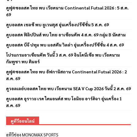
ดูฟุตซอลสด ไทย พบ เวียดนาม Continental Futsal 2026 : 5 ส.ค.
69
ดูบอลสด เชลซี พบ ยูเวนตุส อุ่นเครื่องปรีซีซั่น 5 ส.ค. 69
ดูบอลสด ฟิลิปปินส์ พบ ไทย อาเซียนคัพ 4 ส.ค. 69 กลุ่ม B นัดสาม
ดูบอลสด บีจี ปทุม พบ แอสตัน วิลล่า อุ่นเครื่องปรีซีซั่น 4 ส.ค. 69
โปรแกรมอาเซียนคัพ วันนี้ 3 ส.ค. 69 อินโดนีเซีย พบ เวียดนาม
กัมพูชา พบ ติมอร์
ดูฟุตซอลสด ไทย พบ อัฟกานิสถาน Continental Futsal 2026 : 2
ส.ค. 69
ดูวอลเลย์บอลสด ไทย พบ เวียดนาม SEA V Cup 2026 วันนี้ 2 ส.ค. 69
ดูบอลสด อุราวะ เรด ไดมอนด์ส พบ โอมิยะ อาร์ดิจา อุ่นเครื่อง 1
ส.ค. 69
ดูทีวีออนไลน์
ดูทีวีช่อง MONOMAX SPORTS