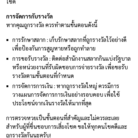
โชค
การจัดการกับรางวัล
หากคุณถูกรางวัล ควรทำตามขั้นตอนดังนี้
การรักษาสลาก : เก็บรักษาสลากที่ถูกรางวัลไว้อย่างดี
เพื่อป้องกันการสูญหายหรือถูกทำลาย
การขอรับรางวัล : ติดต่อสำนักงานสลากกินแบ่งรัฐบาล
หรือหน่วยงานที่รับผิดชอบการจ่ายรางวัล เพื่อขอรับ
รางวัลตามขั้นตอนที่กำหนด
การจัดการการเงิน : หากถูกรางวัลใหญ่ ควรมีการ
วางแผนการจัดการการเงินอย่างรอบคอบ เพื่อใช้
ประโยชน์จากเงินรางวัลให้มากที่สุด
การตรวจหวยเป็นขั้นตอนที่สำคัญและไม่ควรละเลย
สำหรับผู้ที่ชื่นชอบการเสี่ยงโชค ขอให้ทุกคนโชคดีและ
ถูกรางวัลกันนะครับ!