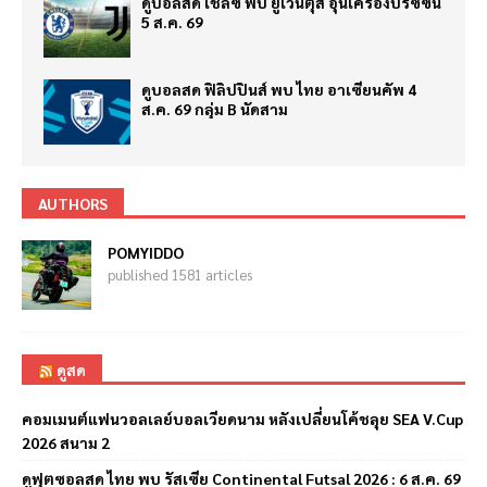
ดูบอลสด เชลซี พบ ยูเวนตุส อุ่นเครื่องปรีซีซั่น
5 ส.ค. 69
ดูบอลสด ฟิลิปปินส์ พบ ไทย อาเซียนคัพ 4
ส.ค. 69 กลุ่ม B นัดสาม
AUTHORS
POMYIDDO
published 1581 articles
ดูสด
คอมเมนต์แฟนวอลเลย์บอลเวียดนาม หลังเปลี่ยนโค้ชลุย SEA V.Cup
2026 สนาม 2
ดูฟุตซอลสด ไทย พบ รัสเซีย Continental Futsal 2026 : 6 ส.ค. 69