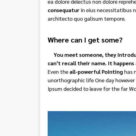
ea dolore delectus non dolore repreh
consequatur
in eius necessitatibus
architecto quo galisum tempore.
Where can I get some?
You meet someone, they introdu
can’t recall their name. It happens 
Even the
all-powerful Pointing
has n
unorthographic life One day however 
Ipsum decided to leave for the far W