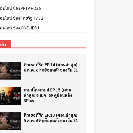
ีออนไลน์ ช่อง PPTV HD36
ออนไลน์ ช่อง ไทยรัฐ TV 32
ีออนไลน์ ช่อง ONE HD31
เทิง
ติวเธอที่รัก EP.14 (ตอนล่าสุด)
6 ส.ค. 69 ดูย้อนหลังช่องวัน 31
เกมส์โกงเกมส์ EP.15 (ตอน
ล่าสุด) 6 ส.ค. 69 ดูย้อนหลัง
3Plus
ติวเธอที่รัก EP.13 (ตอนล่าสุด)
5 ส.ค. 69 ดูย้อนหลังช่องวัน 31