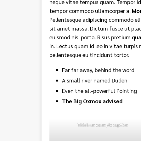
neque vitae tempus quam. Tempor id 
tempor commodo ullamcorper a.
Mor
Pellentesque adipiscing commodo elit
sit amet massa. Dictum fusce ut place
euismod nisi porta. Risus pretium
qua
in. Lectus quam id leo in vitae turpis
pellentesque eu tincidunt tortor.
Far far away, behind the word
A small river named Duden
Even the all-powerful Pointing
The Big Oxmox advised
This is an example caption