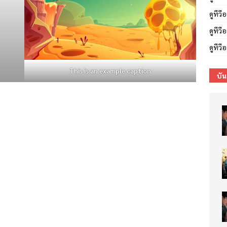
ดูทีว
ดูทีวี
ดูทีว
This is an example caption
บัน