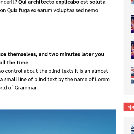
enderit?
Qui architecto explicabo est soluta
 non Quis fuga ex earum voluptas sed nemo
ce themselves, and two minutes later you
all the time
o control about the blind texts it is an almost
a small line of blind text by the name of Lorem
orld of Grammar.
ฟุ