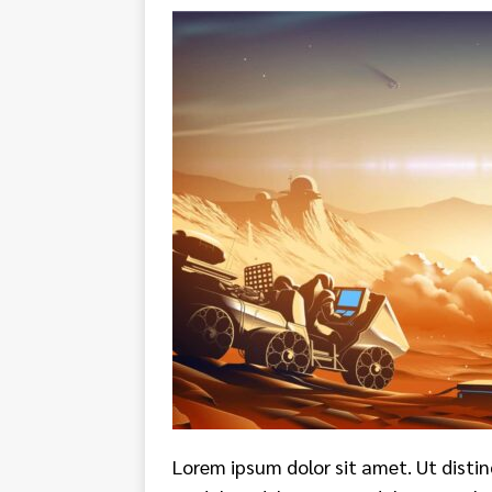
Lorem ipsum dolor sit amet. Ut disti