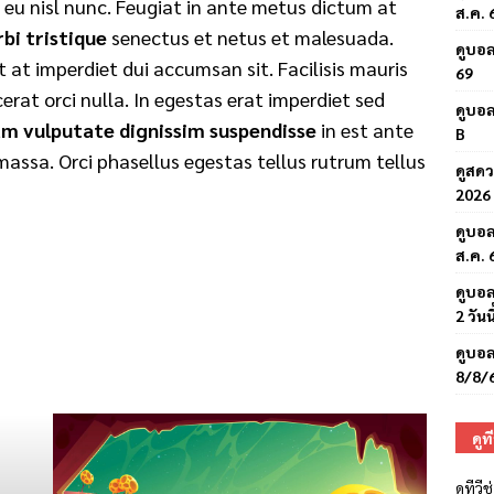
eu nisl nunc. Feugiat in ante metus dictum at
ส.ค. 
bi tristique
senectus et netus et malesuada.
ดูบอล
 at imperdiet dui accumsan sit. Facilisis mauris
69
rat orci nulla. In egestas erat imperdiet sed
ดูบอล
m vulputate dignissim suspendisse
in est ante
B
 massa. Orci phasellus egestas tellus rutrum tellus
ดูสดว
2026 
ดูบอล
ส.ค. 
ดูบอล
2 วันน
ดูบอล
8/8/
ดูท
ดูทีว