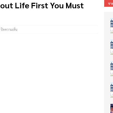
out Life First You Must
รา
ปิดความเห็น