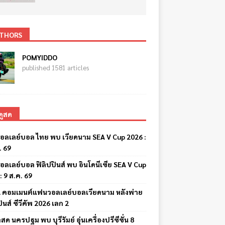
THORS
POMYIDDO
published 1581 articles
ดูสด
อลเลย์บอล ไทย พบ เวียดนาม SEA V Cup 2026 :
. 69
อลเลย์บอล ฟิลิปปินส์ พบ อินโดนีเซีย SEA V Cup
: 9 ส.ค. 69
ด! คอมเมนต์แฟนวอลเลย์บอลเวียดนาม หลังพ่าย
ปินส์ ซีวีคัพ 2026 เลก 2
สด นครปฐม พบ บุรีรัมย์ อุ่นเครื่องปรีซีซั่น 8