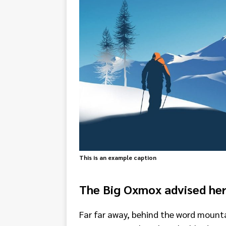
This is an example caption
The Big Oxmox advised her
Far far away, behind the word mounta