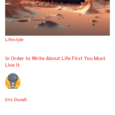
Lifestyle
In Order to Write About Life First You Must
Live It
Eric Duvall