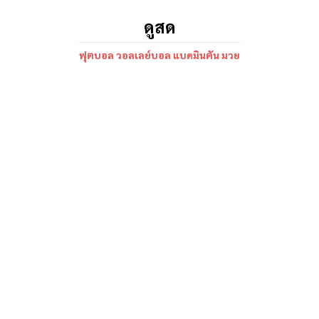
ดูสด
ฟุตบอล วอลเลย์บอล แบดมินตัน มวย