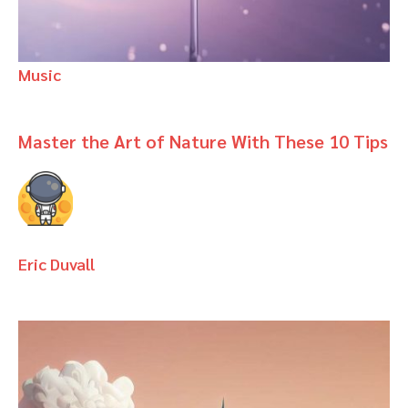
Music
Master the Art of Nature With These 10 Tips
Eric Duvall