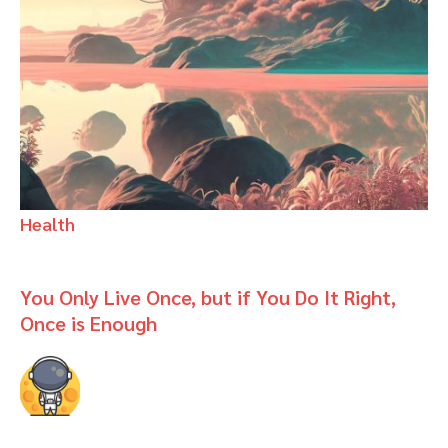
Health
You Only Live Once, but if You Do It Right,
Once is Enough