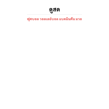
ดูสด
ฟุตบอล วอลเลย์บอล แบดมินตัน มวย