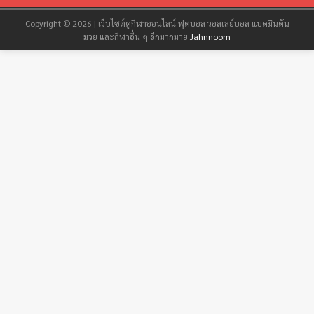
Copyright © 2026 | เว็บไซต์ดูกีฬาออนไลน์ ฟุตบอล วอลเลย์บอล แบดมินตัน
มวย และกีฬาอื่น ๆ อีกมากมาย
Jahnnoom